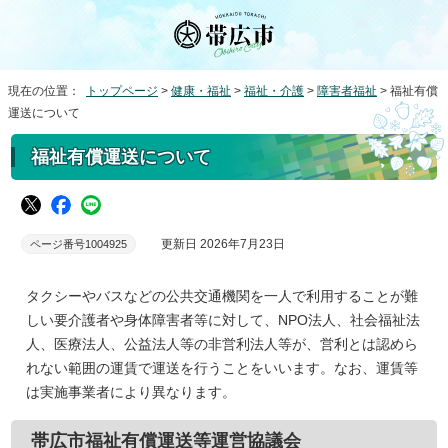
現在の位置：
トップページ
>
健康・福祉
>
福祉・介護
>
障害者福祉
> 福祉有償
運送について
福祉有償運送について
更新日 2026年7月23日
ページ番号1004925
タクシーやバスなどの公共交通機関を一人で利用することが難
しい要介護者や身体障害者等に対して、NPO法人、社会福祉法
人、医療法人、公益法人等の非営利法人等が、営利とは認めら
れない範囲の運賃で運送を行うことをいいます。なお、運賃等
は実施事業者により異なります。
帯広市福祉有償運送等運営協議会