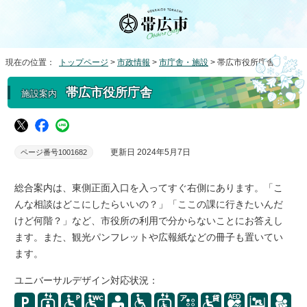
現在の位置：
トップページ
>
市政情報
>
市庁舎・施設
> 帯広市役所庁舎
帯広市役所庁舎
施設案内
更新日 2024年5月7日
ページ番号1001682
総合案内は、東側正面入口を入ってすぐ右側にあります。「こ
んな相談はどこにしたらいいの？」「ここの課に行きたいんだ
けど何階？」など、市役所の利用で分からないことにお答えし
ます。また、観光パンフレットや広報紙などの冊子も置いてい
ます。
ユニバーサルデザイン対応状況：