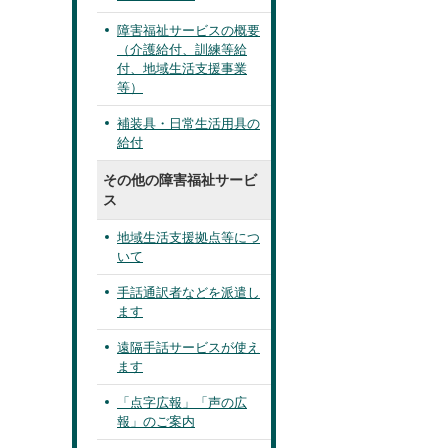
障害福祉サービスの概要
（介護給付、訓練等給
付、地域生活支援事業
等）
補装具・日常生活用具の
給付
その他の障害福祉サービ
ス
地域生活支援拠点等につ
いて
手話通訳者などを派遣し
ます
遠隔手話サービスが使え
ます
「点字広報」「声の広
報」のご案内