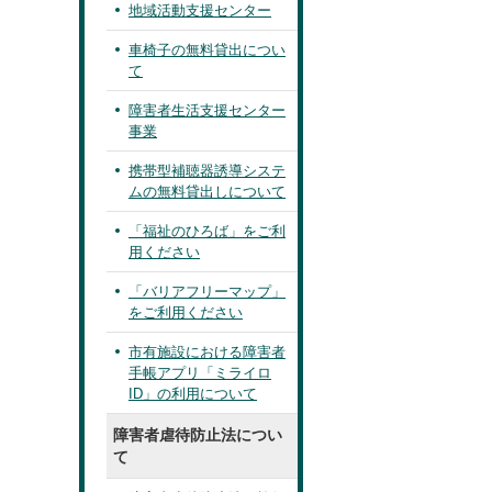
地域活動支援センター
車椅子の無料貸出につい
て
障害者生活支援センター
事業
携帯型補聴器誘導システ
ムの無料貸出しについて
「福祉のひろば」をご利
用ください
「バリアフリーマップ」
をご利用ください
市有施設における障害者
手帳アプリ「ミライロ
ID」の利用について
障害者虐待防止法につい
て