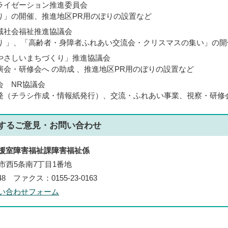
ライゼーション推進委員会
り」の開催、推進地区PR用のぼりの設置など
域社会福祉推進協議会
り 」、「高齢者・身障者ふれあい交流会・クリスマスの集い」の開
やさしいまちづくり」推進協議会
会・研修会へ の助成 、推進地区PR用のぼりの設置など
会 NR協議会
発（チラシ作成・情報紙発行）、交流・ふれあい事業、視察・研修
する
ご意見・お問い合わせ
援室障害福祉課障害福祉係
帯広市西5条南7丁目1番地
148 ファクス：0155-23-0163
い合わせフォーム