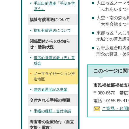
大正地区ノーマ
手話出前講座「手話を学
ぼう」
「ふれあいまつ
大空・南の森地
福祉有償運送について
「大空会館まつ
福祉有償運送について
東部地区「人に
地域での普及講演
関係団体からのお知ら
せ・活動状況
西帯広連合町内
理念の普及・啓
帯広心身障害者（児）育
成会
このページに関
ノーマライゼーション推
進地区
市民福祉部福祉支
障害者週間記念事業
〒080-8670 
交付される手帳の種類
電話：0155-65-4
ご意見・お問
手帳の種類・交付申請
障害者の医療給付（自立
支援・重度）