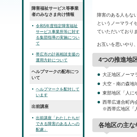
障害福祉サービス等事業
者のみなさま向け情報
障害のある人もな
というノーマライ
令和5年度指定障害福祉
ていただいており
サービス事業所等に対す
る集団指導の実施につい
て
お互いを思いやり
帯広市の計画相談支援の
4つの推進地
運用方針について
ヘルプマークの配布につ
大正地区ノーマ
いて
大空・南の森地
ヘルプマークを配付して
東部地区「人に
います
西帯広連合町内会
出前講座
※西帯広地区「
出前講座「わたしたちが
できる障害のある人への
各地区の主な
配慮」