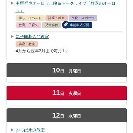
中垣哲也オーロラ上映＆トークライブ「歓喜のオーロ
ラ」
催し・イベント
講座・教室
文化・スポーツ
教育・子育て
児童会館
事前申込必要
親子囲碁入門教室
講座・教室
4月から翌年3月まで毎月1回
10
日
月曜日
11
日
火曜日
12
日
水曜日
かっぱ水泳教室