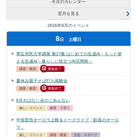
今月のカレンダー
翌月を見る
2026年8月のイベント
8
日
土曜日
帯広市民大学講座 第17集 はじめての生成AI・もっと使
える生成AI～暮らしに役立つAI活用術～
講座・教室
募集終了
夏休み親子そば打ち体験会
講座・教室
募集終了
8月おはなし会のごあんない
催し・イベント
教育・子育て
中垣哲也オーロラ上映＆トークライブ「歓喜のオーロ
ラ」
催し・イベント
講座・教室
文化・スポーツ