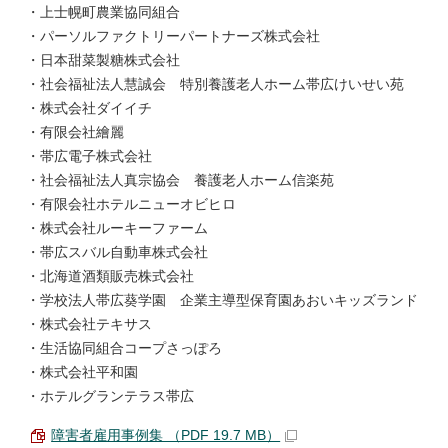
・上士幌町農業協同組合
・パーソルファクトリーパートナーズ株式会社
・日本甜菜製糖株式会社
・社会福祉法人慧誠会 特別養護老人ホーム帯広けいせい苑
・株式会社ダイイチ
・有限会社繪麗
・帯広電子株式会社
・社会福祉法人真宗協会 養護老人ホーム信楽苑
・有限会社ホテルニューオビヒロ
・株式会社ルーキーファーム
・帯広スバル自動車株式会社
・北海道酒類販売株式会社
・学校法人帯広葵学園 企業主導型保育園あおいキッズランド
・株式会社テキサス
・生活協同組合コープさっぽろ
・株式会社平和園
・ホテルグランテラス帯広
障害者雇用事例集 （PDF 19.7 MB）