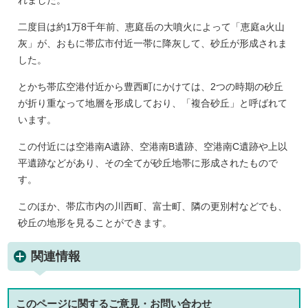
れました。
二度目は約1万8千年前、恵庭岳の大噴火によって「恵庭a火山
灰」が、おもに帯広市付近一帯に降灰して、砂丘が形成されま
した。
とかち帯広空港付近から豊西町にかけては、2つの時期の砂丘
が折り重なって地層を形成しており、「複合砂丘」と呼ばれて
います。
この付近には空港南A遺跡、空港南B遺跡、空港南C遺跡や上以
平遺跡などがあり、その全てが砂丘地帯に形成されたもので
す。
このほか、帯広市内の川西町、富士町、隣の更別村などでも、
砂丘の地形を見ることができます。
関連情報
このページに関する
ご意見・お問い合わせ