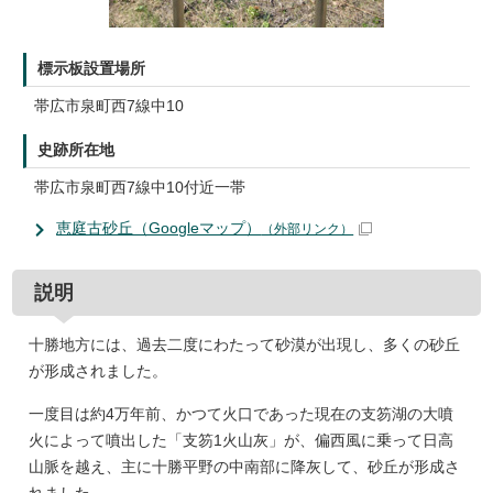
標示板設置場所
帯広市泉町西7線中10
史跡所在地
帯広市泉町西7線中10付近一帯
恵庭古砂丘（Googleマップ）
（外部リンク）
説明
十勝地方には、過去二度にわたって砂漠が出現し、多くの砂丘
が形成されました。
一度目は約4万年前、かつて火口であった現在の支笏湖の大噴
火によって噴出した「支笏1火山灰」が、偏西風に乗って日高
山脈を越え、主に十勝平野の中南部に降灰して、砂丘が形成さ