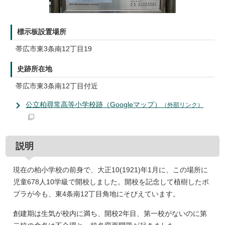
標示板設置場所
帯広市東3条南12丁目19
史跡所在地
帯広市東3条南12丁目付近
公立柏尋常高等小学校跡（Googleマップ）
（外部リンク）
説明
現在の柏小学校の前身で、大正10(1921)年1月に、この場所に
児童678人10学級で開校しました。開校を記念して植樹したポ
プラが今も、東4条南12丁目角地にそびえています。
創建期は生気が校内に満ち、開校2年目、第一校がないのに第