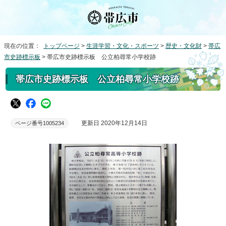
現在の位置：
トップページ
>
生涯学習・文化・スポーツ
>
歴史・文化財
>
帯広
市史跡標示板
> 帯広市史跡標示板 公立柏尋常小学校跡
帯広市史跡標示板 公立柏尋常小学校跡
更新日 2020年12月14日
ページ番号1005234