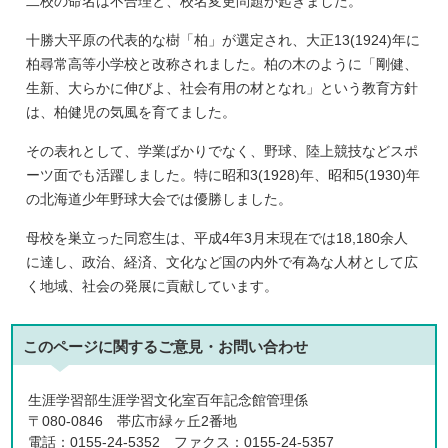
二校の命名は不合理と、校名変更問題が起きました。
十勝大平原の代表的な樹「柏」が選定され、大正13(1924)年に
柏尋常高等小学校と改称されました。柏の木のように「剛健、
生新、大らかに伸びよ、社会有用の材となれ」という教育方針
は、柏健児の気風を育てました。
その表れとして、学業ばかりでなく、野球、陸上競技などスポ
ーツ面でも活躍しました。特に昭和3(1928)年、昭和5(1930)年
の北海道少年野球大会では優勝しました。
母校を巣立った同窓生は、平成4年3月末現在では18,180余人
に達し、政治、経済、文化など国の内外で有為な人材として広
く地域、社会の発展に貢献しています。
このページに関する
ご意見・お問い合わせ
生涯学習部生涯学習文化室百年記念館管理係
〒080-0846 帯広市緑ヶ丘2番地
電話：0155-24-5352 ファクス：0155-24-5357