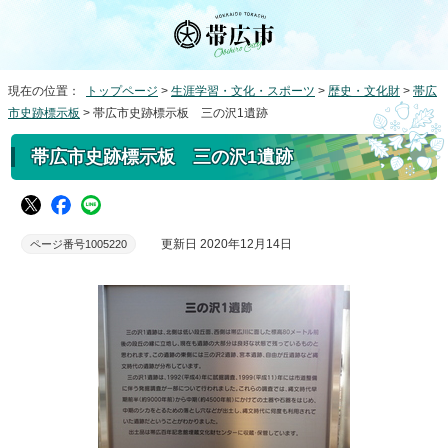
現在の位置：
トップページ
>
生涯学習・文化・スポーツ
>
歴史・文化財
>
帯広
市史跡標示板
> 帯広市史跡標示板 三の沢1遺跡
帯広市史跡標示板 三の沢1遺跡
更新日 2020年12月14日
ページ番号1005220