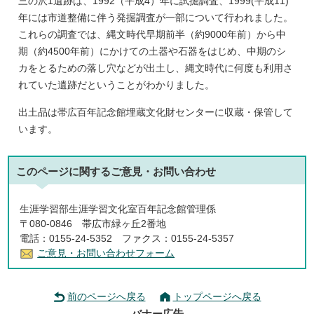
三の沢1遺跡は、1992（平成4）年に試掘調査、1999(平成11)
年には市道整備に伴う発掘調査が一部について行われました。
これらの調査では、縄文時代早期前半（約9000年前）から中
期（約4500年前）にかけての土器や石器をはじめ、中期のシ
カをとるための落し穴などが出土し、縄文時代に何度も利用さ
れていた遺跡だということがわかりました。
出土品は帯広百年記念館埋蔵文化財センターに収蔵・保管して
います。
このページに関する
ご意見・お問い合わせ
生涯学習部生涯学習文化室百年記念館管理係
〒080-0846 帯広市緑ヶ丘2番地
電話：0155-24-5352 ファクス：0155-24-5357
ご意見・お問い合わせフォーム
前のページへ戻る
トップページへ戻る