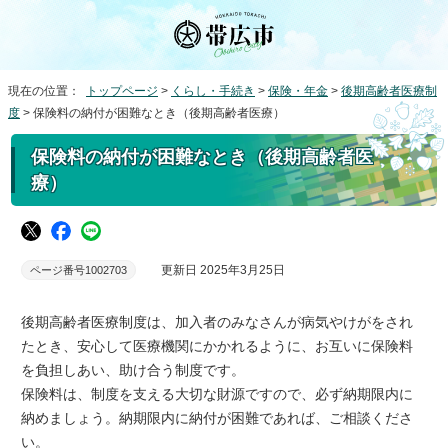
現在の位置：
トップページ
>
くらし・手続き
>
保険・年金
>
後期高齢者医療制
度
> 保険料の納付が困難なとき（後期高齢者医療）
保険料の納付が困難なとき（後期高齢者医
療）
更新日 2025年3月25日
ページ番号1002703
後期高齢者医療制度は、加入者のみなさんが病気やけがをされ
たとき、安心して医療機関にかかれるように、お互いに保険料
を負担しあい、助け合う制度です。
保険料は、制度を支える大切な財源ですので、必ず納期限内に
納めましょう。納期限内に納付が困難であれば、ご相談くださ
い。