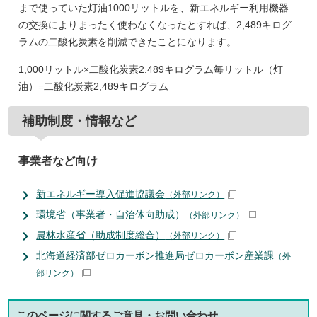
まで使っていた灯油1000リットルを、新エネルギー利用機器
の交換によりまったく使わなくなったとすれば、2,489キログ
ラムの二酸化炭素を削減できたことになります。
1,000リットル×二酸化炭素2.489キログラム毎リットル（灯
油）=二酸化炭素2,489キログラム
補助制度・情報など
事業者など向け
新エネルギー導入促進協議会
（外部リンク）
環境省（事業者・自治体向助成）
（外部リンク）
農林水産省（助成制度総合）
（外部リンク）
北海道経済部ゼロカーボン推進局ゼロカーボン産業課
（外
部リンク）
このページに関する
ご意見・お問い合わせ