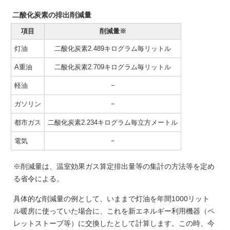
二酸化炭素の排出削減量
項目
削減量※
灯油
二酸化炭素2.489キログラム毎リットル
A重油
二酸化炭素2.709キログラム毎リットル
軽油
−
ガソリン
−
都市ガス
二酸化炭素2.234キログラム毎立方メートル
電気
−
※削減量は、温室効果ガス算定排出量等の集計の方法等を定め
る省令による。
具体的な削減量の例として、いままで灯油を年間1000リット
ル暖房に使っていた場合に、これを新エネルギー利用機器（ペ
レットストーブ等）に交換したとして計算します。この時、今