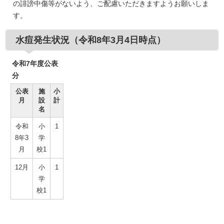
の誹謗中傷等がないよう、ご配慮いただきますようお願いしま
す。
水痘発生状況（令和8年3月4日時点）
令和7年度公表
分
公表
施
小
月
設
計
名
令和
小
1
8年3
学
月
校1
12月
小
1
学
校1