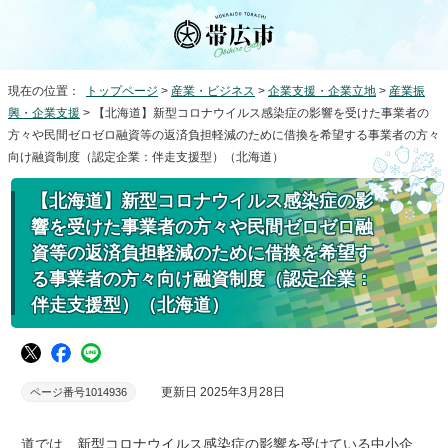
現在の位置：
トップページ
>
産業・ビジネス
>
企業支援・企業立地
>
産業振
興・企業支援
> 【北海道】新型コロナウイルス感染症の影響を受けた事業者の
方々や民間ゼロゼロ融資等の返済負担軽減のために借換を希望する事業者の方々
向け融資制度（認定企業：伴走支援型）（北海道）
【北海道】新型コロナウイルス感染症の影
響を受けた事業者の方々や民間ゼロゼロ融
資等の返済負担軽減のために借換を希望す
る事業者の方々向け融資制度（認定企業：
伴走支援型）（北海道）
更新日 2025年3月28日
ページ番号1014936
道では、新型コロナウイルス感染症の影響を受けている中小企