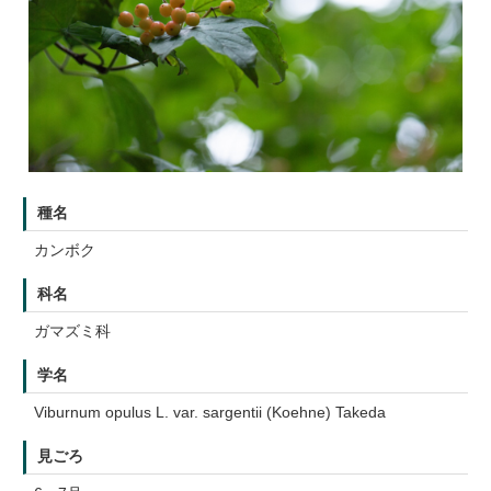
種名
カンボク
科名
ガマズミ科
学名
Viburnum opulus L. var. sargentii (Koehne) Takeda
見ごろ