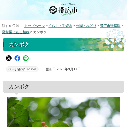
現在の位置：
トップページ
>
くらし・手続き
>
公園・みどり
>
帯広市野草園
>
野草園にある植物
> カンボク
カンボク
更新日 2025年9月17日
ページ番号1021226
カンボク