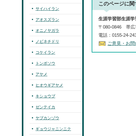
このページに関
サイハイラン
生涯学習部生涯学
アオスズラン
〒080-0846 
オニノヤガラ
電話：0155-24-2
ノビネチドリ
ご意見・お問
コケイラン
トンボソウ
アヤメ
ヒオウギアヤメ
キショウブ
ゼンテイカ
ヤブカンゾウ
ギョウジャニンニク