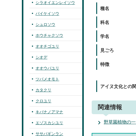
シラオイエンレイソウ
種名
バイケイソウ
科名
シュロソウ
ホウチャクソウ
学名
オオチゴユリ
見ごろ
シオデ
特徴
オオウバユリ
ツバメオモト
アイヌ文化との
カタクリ
クロユリ
関連情報
キバナノアマナ
野草園植物の一
エゾスカシユリ
ササバギンラン