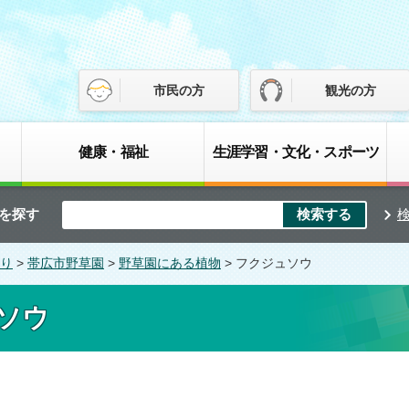
市民の方
観光の方
健康・福祉
生涯学習・文化・スポーツ
を探す
り
>
帯広市野草園
>
野草園にある植物
> フクジュソウ
ソウ