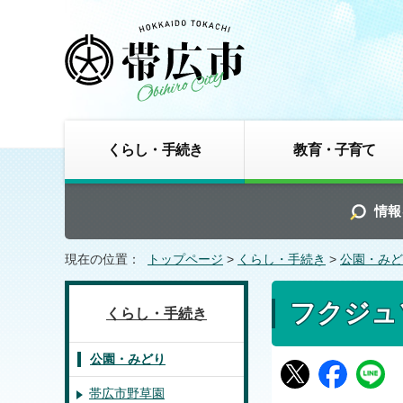
くらし・手続き
教育・子育て
情報
現在の位置：
トップページ
>
くらし・手続き
>
公園・みど
フクジュ
くらし・手続き
公園・みどり
帯広市野草園