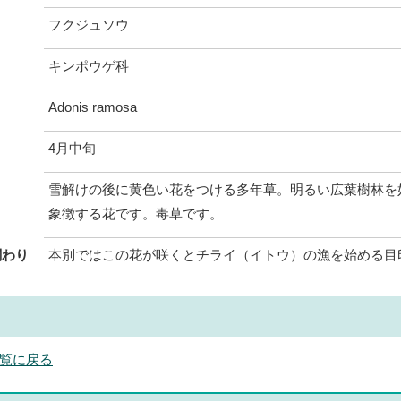
フクジュソウ
キンポウゲ科
Adonis ramosa
4月中旬
雪解けの後に黄色い花をつける多年草。明るい広葉樹林を
象徴する花です。毒草です。
関わり
本別ではこの花が咲くとチライ（イトウ）の漁を始める目
覧に戻る