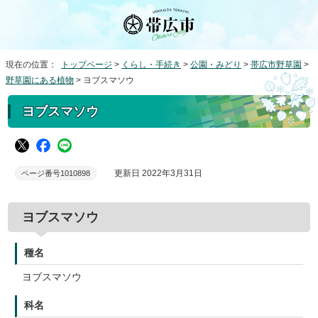
現在の位置：
トップページ
>
くらし・手続き
>
公園・みどり
>
帯広市野草園
>
野草園にある植物
> ヨブスマソウ
ヨブスマソウ
更新日 2022年3月31日
ページ番号1010898
ヨブスマソウ
種名
ヨブスマソウ
科名