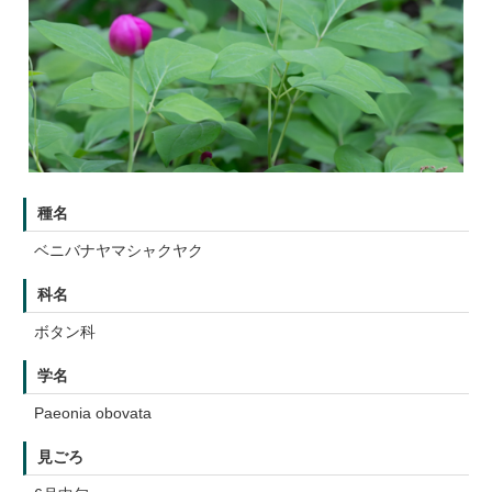
種名
ベニバナヤマシャクヤク
科名
ボタン科
学名
Paeonia obovata
見ごろ