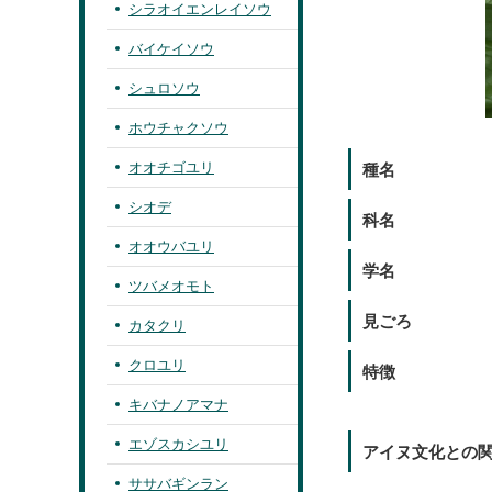
シラオイエンレイソウ
バイケイソウ
シュロソウ
ホウチャクソウ
オオチゴユリ
種名
シオデ
科名
オオウバユリ
学名
ツバメオモト
見ごろ
カタクリ
クロユリ
特徴
キバナノアマナ
エゾスカシユリ
アイヌ文化との
ササバギンラン