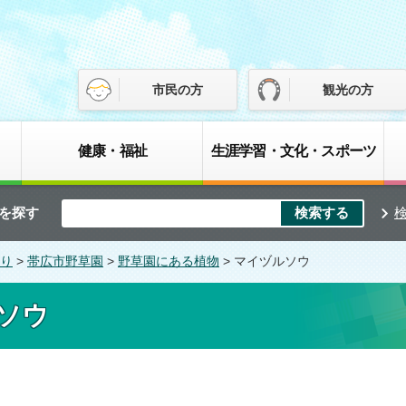
市民の方
観光の方
健康・福祉
生涯学習・文化・スポーツ
を探す
り
>
帯広市野草園
>
野草園にある植物
> マイヅルソウ
ソウ