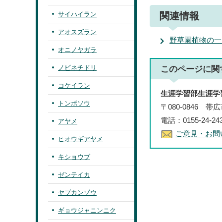
サイハイラン
関連情報
アオスズラン
野草園植物の一
オニノヤガラ
ノビネチドリ
このページに関
コケイラン
生涯学習部生涯学
トンボソウ
〒080-0846 
電話：0155-24-2
アヤメ
ご意見・お問
ヒオウギアヤメ
キショウブ
ゼンテイカ
ヤブカンゾウ
ギョウジャニンニク