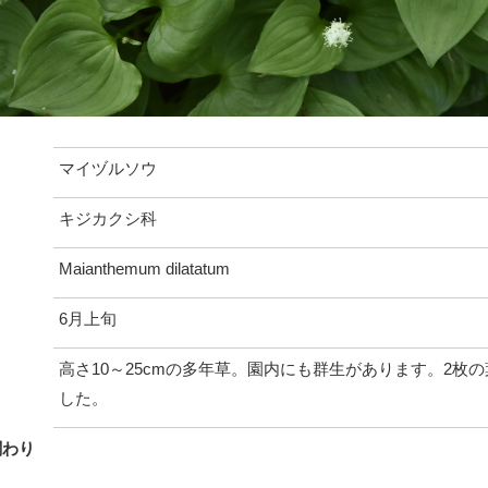
マイヅルソウ
キジカクシ科
Maianthemum dilatatum
6月上旬
高さ10～25cmの多年草。園内にも群生があります。2
した。
関わり