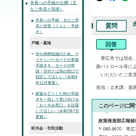
市長への手紙の公開（主
なご意見と回答）
市長への手紙 主なご意
質問
見と回答（くらし・手続
き）
戸籍・墓地
回答
待ち時間短縮のため、マ
帯広市では現在、
イナンバーカードの更新
手続きを、カードの申
路パトロール等に
請・交付とは別の窓口で
いただいたご意見
対応してほしい（令和4
年11月更新）
担当：土木課、道
家族を亡くした時の手続
きを一括して受け付ける
「おくやみ窓口」を設置
このページに関
してほしい（令和7年7月
更新）
政策推進部広報秘
町内会・市民活動
〒080-8670 