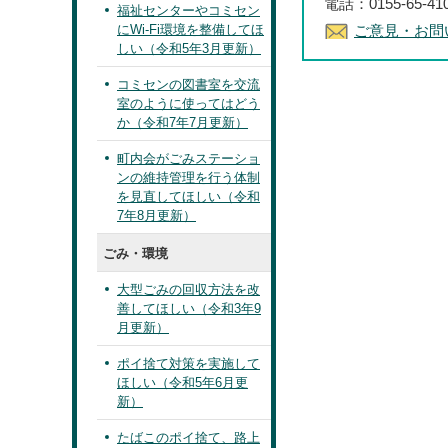
電話：0155-65-4
福祉センターやコミセン
にWi-Fi環境を整備してほ
ご意見・お問
しい（令和5年3月更新）
コミセンの図書室を交流
室のように使ってはどう
か（令和7年7月更新）
町内会がごみステーショ
ンの維持管理を行う体制
を見直してほしい（令和
7年8月更新）
ごみ・環境
大型ごみの回収方法を改
善してほしい（令和3年9
月更新）
ポイ捨て対策を実施して
ほしい（令和5年6月更
新）
たばこのポイ捨て、路上