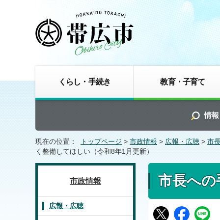
くらし・手続き
教育・子育て
情報
現在の位置：
トップページ
>
市政情報
>
広報・広聴
>
市
く整備してほしい（令和8年1月更新）
市長への
市政情報
広報・広聴