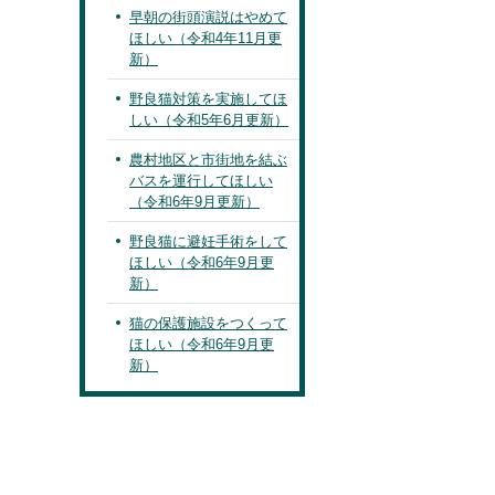
早朝の街頭演説はやめて
ほしい（令和4年11月更
新）
野良猫対策を実施してほ
しい（令和5年6月更新）
農村地区と市街地を結ぶ
バスを運行してほしい
（令和6年9月更新）
野良猫に避妊手術をして
ほしい（令和6年9月更
新）
猫の保護施設をつくって
ほしい（令和6年9月更
新）