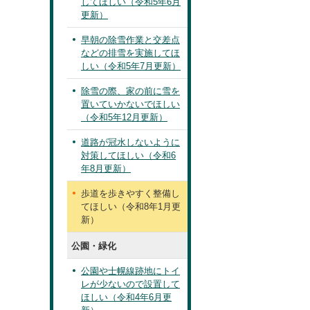
してほしい（令和5年6月
更新）
早朝の除雪作業と交差点
などの排雪を実施してほ
しい（令和5年7月更新）
除雪の際、家の前に雪を
置いていかないでほしい
（令和5年12月更新）
道路が冠水しないように
対策してほしい（令和6
年8月更新）
歩道を歩きやすく整備し
てほしい（令和8年1月更
新）
公園・緑化
公園や士幌線跡地にトイ
レが少ないので設置して
ほしい（令和4年6月更