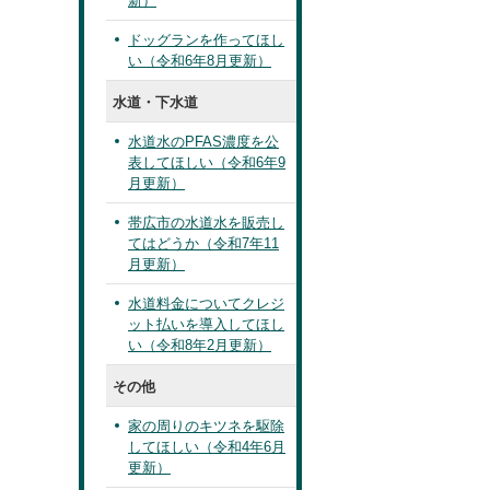
新）
ドッグランを作ってほし
い（令和6年8月更新）
水道・下水道
水道水のPFAS濃度を公
表してほしい（令和6年9
月更新）
帯広市の水道水を販売し
てはどうか（令和7年11
月更新）
水道料金についてクレジ
ット払いを導入してほし
い（令和8年2月更新）
その他
家の周りのキツネを駆除
してほしい（令和4年6月
更新）