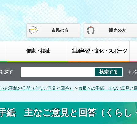
市民の方
観光の方
健康・福祉
生涯学習・文化・スポーツ
を探す
長への手紙の公開（主なご意見と回答）
>
市長への手紙 主なご意見と
手紙 主なご意見と回答（くらし