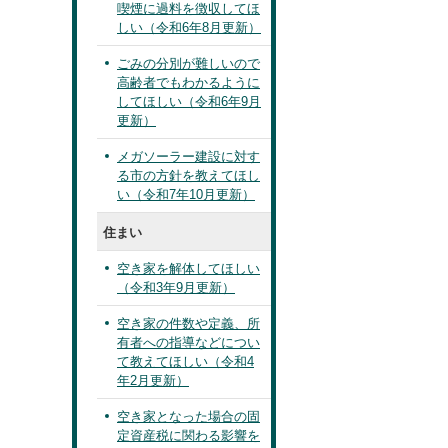
喫煙に過料を徴収してほ
しい（令和6年8月更新）
ごみの分別が難しいので
高齢者でもわかるように
してほしい（令和6年9月
更新）
メガソーラー建設に対す
る市の方針を教えてほし
い（令和7年10月更新）
住まい
空き家を解体してほしい
（令和3年9月更新）
空き家の件数や定義、所
有者への指導などについ
て教えてほしい（令和4
年2月更新）
空き家となった場合の固
定資産税に関わる影響を