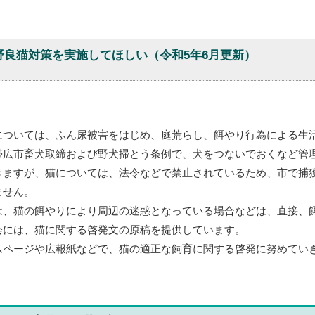
野良猫対策を実施してほしい（令和5年6月更新）
ついては、ふん尿被害をはじめ、庭荒らし、餌やり行為による生
広市畜犬取締および野犬掃とう条例で、犬をつないでおくなど管
きますが、猫については、法令などで禁止されているため、市で捕
ません。
、猫の餌やりにより周辺の迷惑となっている場合などは、直接、
会には、猫に関する啓発文の原稿を提供しています。
ページや広報紙などで、猫の適正な飼育に関する啓発に努めてい