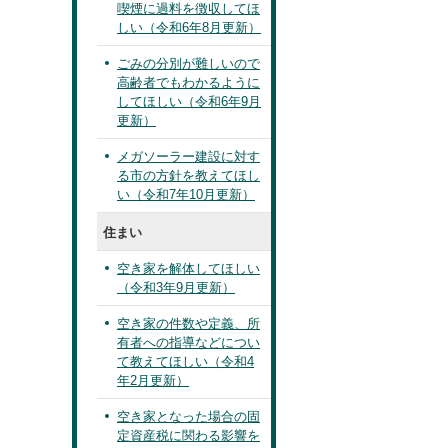
喫煙に過料を徴収してほ
しい（令和6年8月更新）
ごみの分別が難しいので
高齢者でもわかるように
してほしい（令和6年9月
更新）
メガソーラー建設に対す
る市の方針を教えてほし
い（令和7年10月更新）
住まい
空き家を解体してほしい
（令和3年9月更新）
空き家の件数や定義、所
有者への指導などについ
て教えてほしい（令和4
年2月更新）
空き家となった場合の固
定資産税に関わる影響を