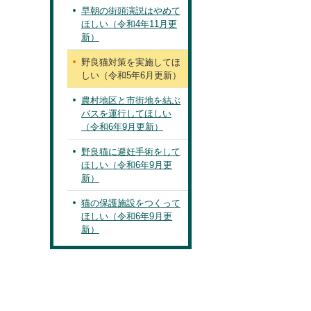
早朝の街頭演説はやめて
ほしい（令和4年11月更
新）
野良猫対策を実施してほ
しい（令和5年6月更新）
農村地区と市街地を結ぶ
バスを運行してほしい
（令和6年9月更新）
野良猫に避妊手術をして
ほしい（令和6年9月更
新）
猫の保護施設をつくって
ほしい（令和6年9月更
新）