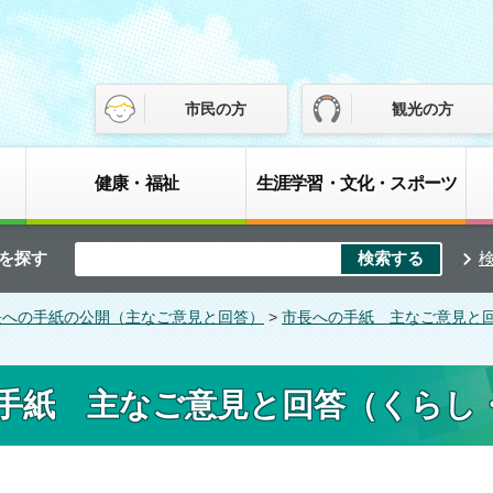
市民の方
観光の方
健康・福祉
生涯学習・文化・スポーツ
を探す
長への手紙の公開（主なご意見と回答）
>
市長への手紙 主なご意見と
手紙 主なご意見と回答（くらし