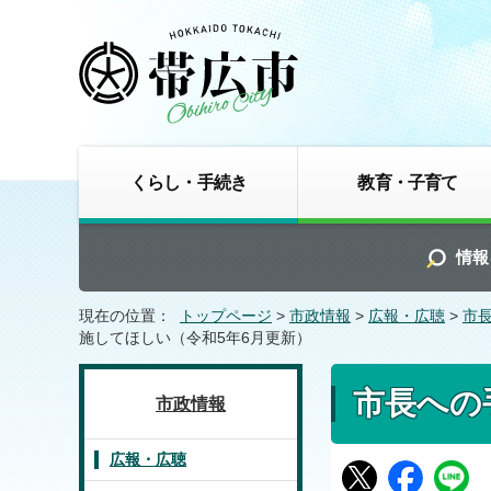
くらし・手続き
教育・子育て
情報
現在の位置：
トップページ
>
市政情報
>
広報・広聴
>
市
施してほしい（令和5年6月更新）
市長への
市政情報
広報・広聴