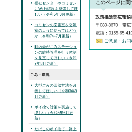
このページに関
福祉センターやコミセン
にWi-Fi環境を整備してほ
しい（令和5年3月更新）
政策推進部広報秘
〒080-8670 
コミセンの図書室を交流
室のように使ってはどう
電話：0155-65-4
か（令和7年7月更新）
ご意見・お問
町内会がごみステーショ
ンの維持管理を行う体制
を見直してほしい（令和
7年8月更新）
ごみ・環境
大型ごみの回収方法を改
善してほしい（令和3年9
月更新）
ポイ捨て対策を実施して
ほしい（令和5年6月更
新）
たばこのポイ捨て、路上