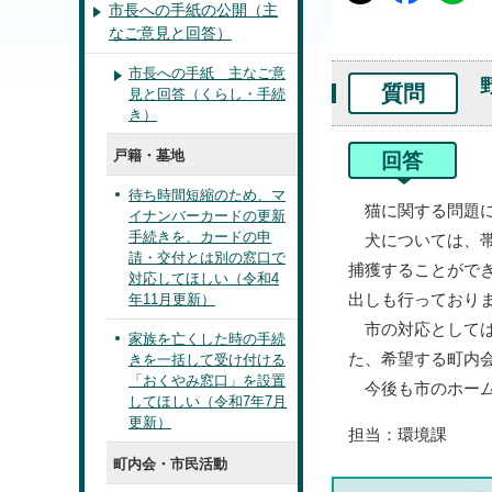
市長への手紙の公開（主
なご意見と回答）
市長への手紙 主なご意
質問
見と回答（くらし・手続
き）
戸籍・墓地
回答
待ち時間短縮のため、マ
猫に関する問題に
イナンバーカードの更新
手続きを、カードの申
犬については、帯
請・交付とは別の窓口で
捕獲することがで
対応してほしい（令和4
出しも行っており
年11月更新）
市の対応としては
家族を亡くした時の手続
た、希望する町内
きを一括して受け付ける
「おくやみ窓口」を設置
今後も市のホーム
してほしい（令和7年7月
更新）
担当：環境課
町内会・市民活動