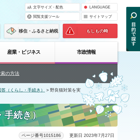
文字サイズ・配色
LANGUAGE
閲覧支援ツール
サイトマップ
移住・ふるさと納税
もしもの時
産業・ビジネス
市政情報
検索の方法
回答（くらし・手続き）
> 野良猫対策を実
・手続き）
更新日 2023年7月27日
ページ番号1015186