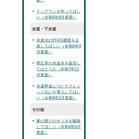
新）
ドッグランを作ってほし
い（令和6年8月更新）
水道・下水道
水道水のPFAS濃度を公
表してほしい（令和6年9
月更新）
帯広市の水道水を販売し
てはどうか（令和7年11
月更新）
水道料金についてクレジ
ット払いを導入してほし
い（令和8年2月更新）
その他
家の周りのキツネを駆除
してほしい（令和4年6月
更新）