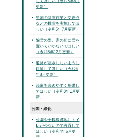
してほしい（令和5年6月
更新）
早朝の除雪作業と交差点
などの排雪を実施してほ
しい（令和5年7月更新）
除雪の際、家の前に雪を
置いていかないでほしい
（令和5年12月更新）
道路が冠水しないように
対策してほしい（令和6
年8月更新）
歩道を歩きやすく整備し
てほしい（令和8年1月更
新）
公園・緑化
公園や士幌線跡地にトイ
レが少ないので設置して
ほしい（令和4年6月更