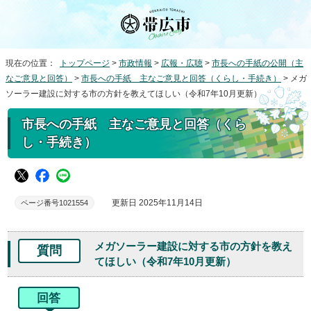
現在の位置：
トップページ
>
市政情報
>
広報・広聴
>
市長への手紙の公開（主
なご意見と回答）
>
市長への手紙 主なご意見と回答（くらし・手続き）
> メガ
ソーラー建設に対する市の方針を教えてほしい（令和7年10月更新）
市長への手紙 主なご意見と回答（くら
し・手続き）
更新日 2025年11月14日
ページ番号1021554
メガソーラー建設に対する市の方針を教え
質問
てほしい（令和7年10月更新）
回答