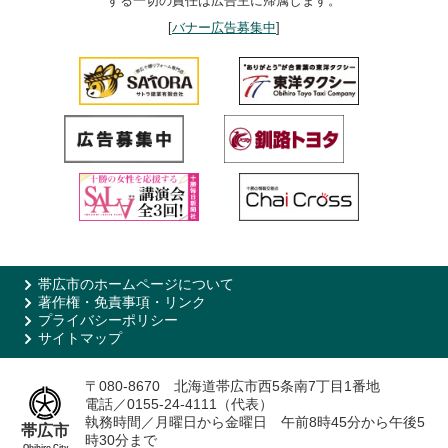
する一切の責任は広告主に帰属します。
[
バナー広告募集中
]
帯広市のホームページについて
著作権・免責事項・リンク
プライバシーポリシー
サイトマップ
〒080-8670 北海道帯広市西5条南7丁目1番地
電話／0155-24-4111（代表）
執務時間／月曜日から金曜日 午前8時45分から午後5
帯広市
時30分まで
Obihiro City