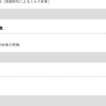
始（脱脂粉乳によるミルク給食）
食
全給食の実施