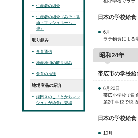
柏小学校でララ
生産者の紹介
日本の学校給食
生産者の紹介（みそ・醤
油・マッシュルーム
他）
6月
ララ物資による
取り組み
食育通信
昭和24年
地産地消の取り組み
帯広市の学校給
食育の推進
地場産品の紹介
6月20日
帯広小学校で副
鎌田きのこ「とかちマッ
第2中学校で脱
シュ」が給食に登場
日本の学校給食
10月