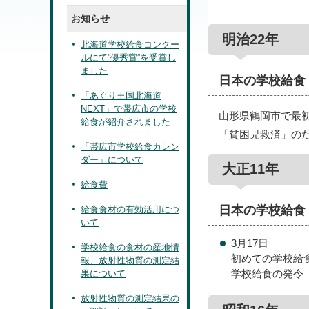
お知らせ
明治22年
北海道学校給食コンクー
ルにて”優秀賞”を受賞し
ました
日本の学校給食
「あぐり王国北海道
NEXT」で帯広市の学校
山形県鶴岡市で最
給食が紹介されました
「貧困児救済」の
「帯広市学校給食カレン
ダー」について
大正11年
給食費
日本の学校給食
給食食材の有効活用につ
いて
3月17日
学校給食の食材の産地情
初めての学校給
報、放射性物質の測定結
学校給食の発令
果について
放射性物質の測定結果の