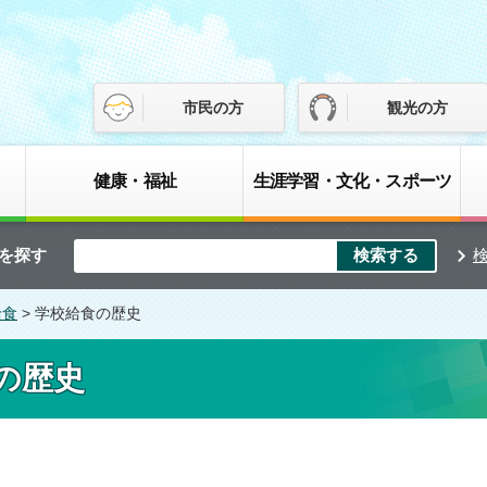
市民の方
観光の方
健康・福祉
生涯学習・文化・スポーツ
を探す
給食
> 学校給食の歴史
の歴史