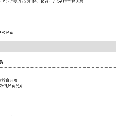
（アジア救済公認団体）物資による副食給食実施
学校給食
食
食給食開始
脂粉乳給食開始