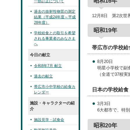
昭和16年
一部訂正について
過去の放射性物質の測定
12月8日 第2次
結果（平成24年度～平成
28年度）
昭和19年
学校給食との取引を希望
される事業者のみなさま
へ
帯広市の学校給
今日の献立
8月20日
令和8年7月 献立
明星小学校で副
（全道で37校実
過去の献立
帯広市小中学校の給食カ
日本の学校給食
レンダー
施設・キャラクターの紹
3月3日
介
6大都市で、特
施設見学・試食会
昭和20年