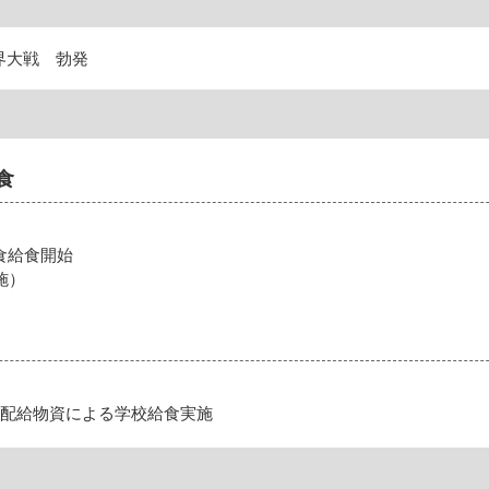
世界大戦 勃発
食
食給食開始
施）
別配給物資による学校給食実施