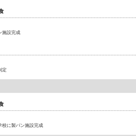
食
ン施設完成
制定
食
学校に製パン施設完成