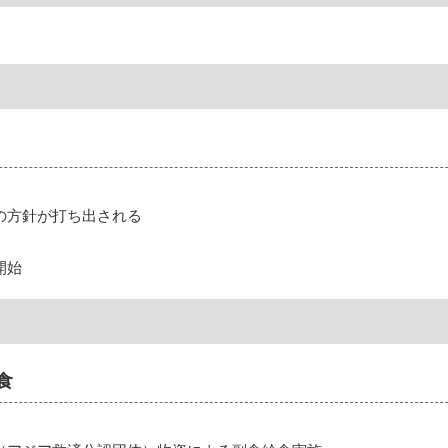
の方針が打ち出される
開始
食