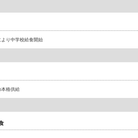
により中学校給食開始
の本格供給
食