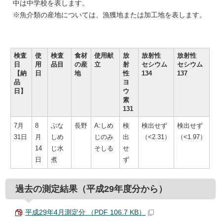
中は中学校を表します。
※魚介類の産地については、漁獲地または加工地を表します。
検査
使
検査
食材
使用献
放
放射性
放射性
日
用
品目
の産
立
射
セシウム
セシウム
【納
日
地
性
134
137
品
ヨ
日】
ウ
素
131
7月
8
ぶな
長野
A:しめ
検
検出せず
検出せず
31日
月
しめ
じのみ
出
（<2.31）
（<1.97）
14
じ水
そしる
せ
日
煮
ず
過去の測定結果（平成29年度分から）
平成29年4月測定分 （PDF 106.7 KB）