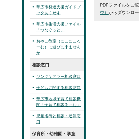
PDFファイルをご覧
帯広市発達支援ガイドブ
ウ）
からダウンロー
ックあくせす
帯広市生活支援ファイル
「つなぐっと」
おやこ教室（にこにこる
ーむ）に遊びに来ません
か
相談窓口
ヤングケアラー相談窓口
子どもに関する相談窓口
帯広市地域子育て相談機
関「子育て相談る～む」
児童虐待と相談・通報窓
口
保育所・幼稚園・学童