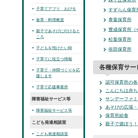
子育てアプリ おびモ
すずらん保育
青葉保育所
食育・料理教室
豊成保育所（
親子であそびに行けると
ころ
松葉保育所
子どもを預けたい時
依田保育所
子育てに役立つ情報
各種保育サー
子育て・仲間づくりを応
援します
認可保育所の各
子育て応援事業所
こんにちは赤ち
サンデーファミ
障害福祉サービス等
あそびの広場・
障害福祉サービス等
保育所給食
こども発達相談室
親子で遊ぼう！
こども発達相談室