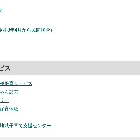
所
令和8年4月から民間移管）
ビス
種保育サービス
ゃん訪問
リー
保育体験
地域子育て支援センター