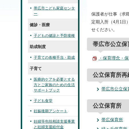
帯広市こども家庭センタ
ー
保護者が仕事（求
定期入所（4月1
健診・医療
せください。
子どもの健診と予防接種
帯広市公立保
助成制度
子育ての各種手当・助成
・保育理念・保育の
子育て
公立保育所再
医療的ケアを必要とする
方とご家族のための生活
帯広市公立保
サポートブック
子ども食堂
公立保育所
妊娠後期アンケート
帯広保育所
妊婦等包括相談支援事業
と妊婦支援給付金
緑ヶ丘保育所