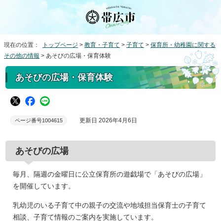
現在の位置：
トップページ
>
教育・子育て
>
子育て
>
保育所・幼稚園に関する
その他の情報
> あそびの広場・保育体験
あそびの広場・保育体験
更新日 2026年4月6日
ページ番号1004615
あそびの広場
毎月、隔週の金曜日に公立保育所の遊戯場で「あそびの広場」
を開催しています。
乳幼児のいる子育て中の親子の交流や地域担当保育士の子育て
相談、子育て情報のご案内を実施しています。