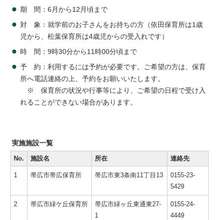
期 間：6月から12月頃まで
対 象：就学前のお子さんをお持ちの方（依田保育所は1歳
児から、松葉保育所は4歳児からの受入れです）
時 間：9時30分から11時00分頃まで
予 約：利用するには予約が必要です。ご希望の方は、保育
所へ電話連絡の上、予約をお願いいたします。
※ 保育所の状況や行事等により、ご希望の日程で受け入
れることができない場合があります。
実施施設一覧
No.
施設名
所在
連絡先
1
帯広市帯広保育所
帯広市東3条南11丁目13
0155-23-
5429
2
帯広市緑ケ丘保育所
帯広市緑ヶ丘東通東27-
0155-24-
1
4449