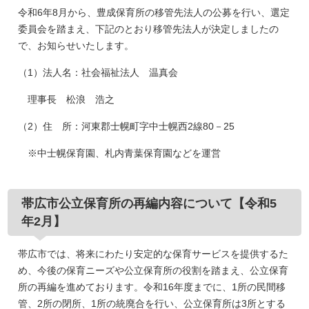
令和6年8月から、豊成保育所の移管先法人の公募を行い、選定
委員会を踏まえ、下記のとおり移管先法人が決定しましたの
で、お知らせいたします。
（1）法人名：社会福祉法人 温真会
理事長 松浪 浩之
（2）住 所：河東郡士幌町字中士幌西2線80－25
※中士幌保育園、札内青葉保育園などを運営
帯広市公立保育所の再編内容について【令和5
年2月】
帯広市では、将来にわたり安定的な保育サービスを提供するた
め、今後の保育ニーズや公立保育所の役割を踏まえ、公立保育
所の再編を進めております。令和16年度までに、1所の民間移
管、2所の閉所、1所の統廃合を行い、公立保育所は3所とする