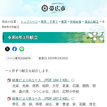
現在の位置：
トップページ
>
教育・子育て
>
教育
>
学校給食
>
過去の献立
> 令
和6年3月献立
令和6年3月献立
更新日 2024年3月26日
ページ番号1016678
一ヶ月ずつ献立を紹介します。
給食だよりAコース （PDF 184.7 KB）
北栄、光南、啓西、稲田、大空、若葉、広陽、開西、明
和、森の里、つつじが丘、清川、広野小学校
給食だよりBコース （PDF 187.2 KB）
帯広、西、柏、明星、緑丘、東、豊成、栄、花園、啓北、