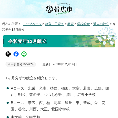
現在の位置：
トップページ
>
教育・子育て
>
教育
>
学校給食
>
過去の献立
> 令
和元年12月献立
令和元年12月献立
更新日 2020年12月14日
ページ番号1004774
1ヶ月分ずつ献立を紹介します。
Aコース：北栄、光南、啓西、稲田、大空、若葉、広陽、開
西、明和、森の里、つつじが丘、清川、広野小学校
Bコース：帯広、西、柏、明星、緑丘、東、豊成、栄、花
園、啓北、川西、大正、愛国小学校
中学校：全中学校