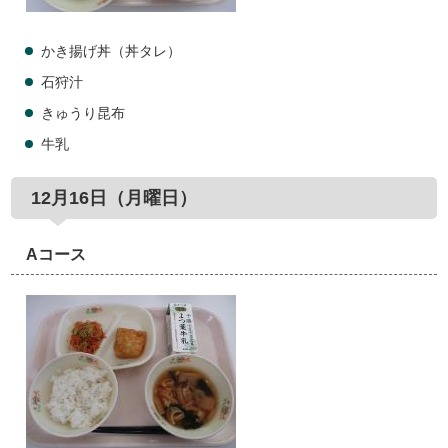
かき揚げ丼（丼タレ）
石狩汁
きゅうり昆布
牛乳
12月16日（月曜日）
Aコース