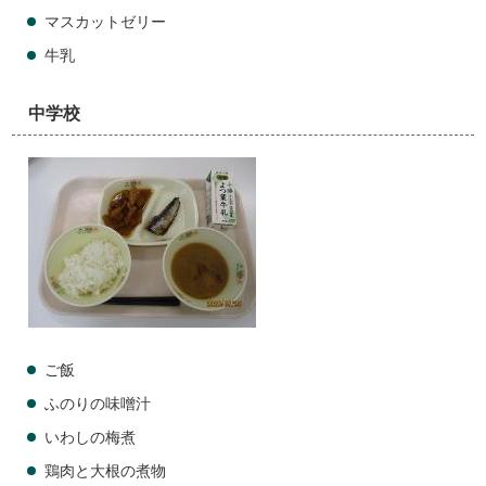
マスカットゼリー
牛乳
中学校
ご飯
ふのりの味噌汁
いわしの梅煮
鶏肉と大根の煮物