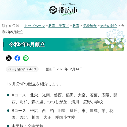
現在の位置：
トップページ
>
教育・子育て
>
教育
>
学校給食
>
過去の献立
> 令
和2年5月献立
令和2年5月献立
更新日 2020年12月14日
ページ番号1004769
1ヶ月分ずつ献立を紹介します。
Aコース：北栄、光南、啓西、稲田、大空、若葉、広陽、開
西、明和、森の里、つつじが丘、清川、広野小学校
Bコース：帯広、西、柏、明星、緑丘、東、豊成、栄、花
園、啓北、川西、大正、愛国小学校
中学校：全中学校