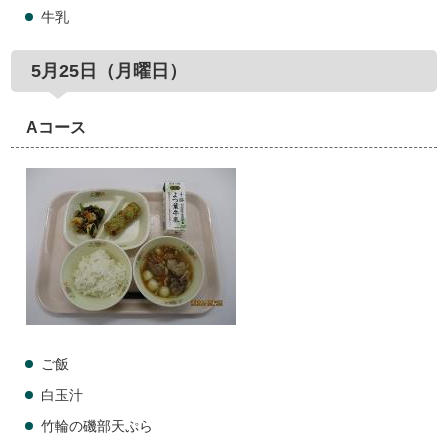
牛乳
5月25日（月曜日）
Aコース
ご飯
白玉汁
竹輪の磯部天ぷら