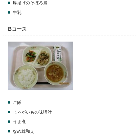
厚揚げのそぼろ煮
牛乳
Bコース
ご飯
じゃがいもの味噌汁
うま煮
なめ茸和え