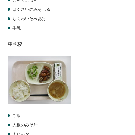
ごもくごはん
はくさいのみそしる
ちくわいそべあげ
牛乳
中学校
ご飯
大根のみそ汁
肉じゃが