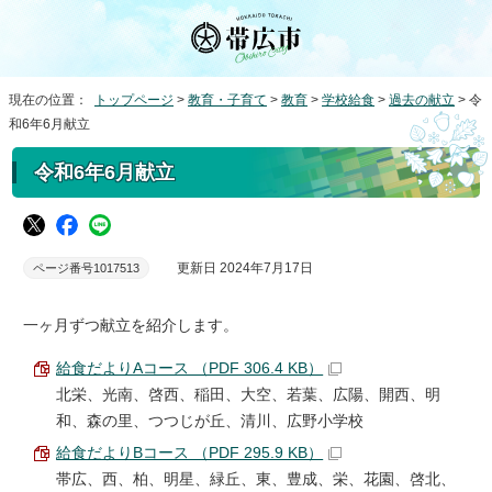
現在の位置：
トップページ
>
教育・子育て
>
教育
>
学校給食
>
過去の献立
> 令
和6年6月献立
令和6年6月献立
更新日 2024年7月17日
ページ番号1017513
一ヶ月ずつ献立を紹介します。
給食だよりAコース （PDF 306.4 KB）
北栄、光南、啓西、稲田、大空、若葉、広陽、開西、明
和、森の里、つつじが丘、清川、広野小学校
給食だよりBコース （PDF 295.9 KB）
帯広、西、柏、明星、緑丘、東、豊成、栄、花園、啓北、