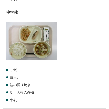
中学校
ご飯
白玉汁
鮭の照り焼き
切干大根の煮物
牛乳