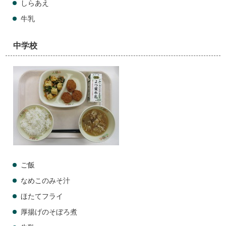
しらあえ
牛乳
中学校
ご飯
なめこのみそ汁
ほたてフライ
厚揚げのそぼろ煮