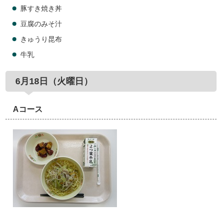
豚すき焼き丼
豆腐のみそ汁
きゅうり昆布
牛乳
6月18日（火曜日）
Aコース