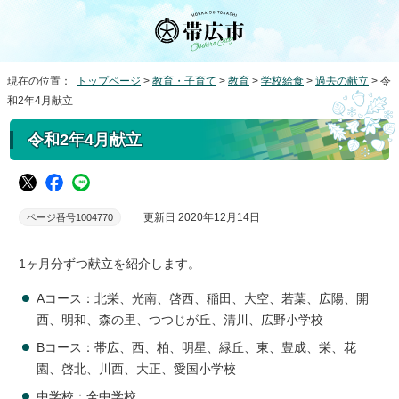
現在の位置：
トップページ
>
教育・子育て
>
教育
>
学校給食
>
過去の献立
> 令
和2年4月献立
令和2年4月献立
更新日 2020年12月14日
ページ番号1004770
1ヶ月分ずつ献立を紹介します。
Aコース：北栄、光南、啓西、稲田、大空、若葉、広陽、開
西、明和、森の里、つつじが丘、清川、広野小学校
Bコース：帯広、西、柏、明星、緑丘、東、豊成、栄、花
園、啓北、川西、大正、愛国小学校
中学校：全中学校