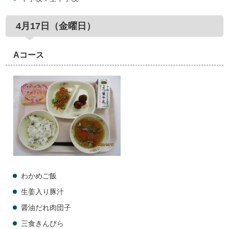
4月17日（金曜日）
Aコース
わかめご飯
生姜入り豚汁
醤油だれ肉団子
三食きんぴら