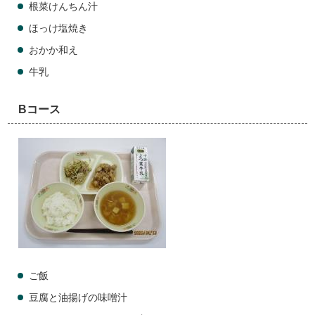
根菜けんちん汁
ほっけ塩焼き
おかか和え
牛乳
Bコース
ご飯
豆腐と油揚げの味噌汁