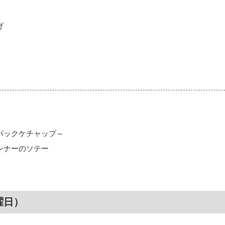
げ
パックケチャップ～
ンナーのソテー
曜日）