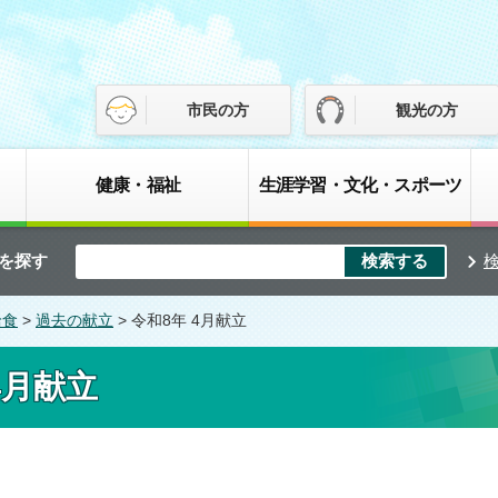
市民の方
観光の方
健康・福祉
生涯学習・文化・スポーツ
を探す
給食
>
過去の献立
> 令和8年 4月献立
4月献立