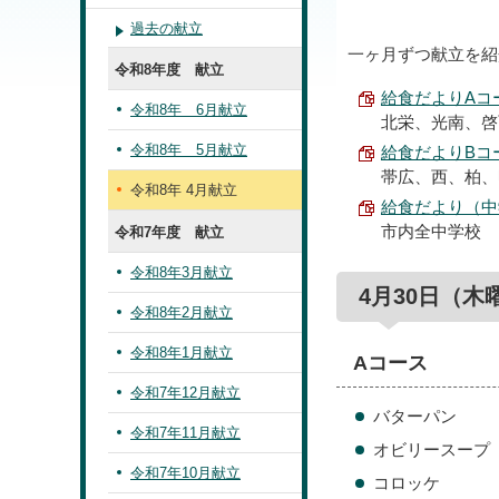
過去の献立
一ヶ月ずつ献立を紹
令和8年度 献立
給食だよりAコース
令和8年 6月献立
北栄、光南、啓
令和8年 5月献立
給食だよりBコース
帯広、西、柏、
令和8年 4月献立
給食だより（中学校
市内全中学校
令和7年度 献立
令和8年3月献立
4月30日（木
令和8年2月献立
令和8年1月献立
Aコース
令和7年12月献立
バターパン
令和7年11月献立
オビリースープ
令和7年10月献立
コロッケ