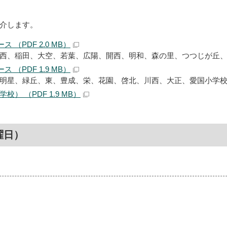
介します。
 （PDF 2.0 MB）
西、稲田、大空、若葉、広陽、開西、明和、森の里、つつじが丘
 （PDF 1.9 MB）
明星、緑丘、東、豊成、栄、花園、啓北、川西、大正、愛国小学
） （PDF 1.9 MB）
曜日）