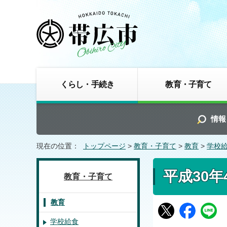
くらし・手続き
教育・子育て
情報
現在の位置：
トップページ
>
教育・子育て
>
教育
>
学校
平成30年
教育・子育て
教育
学校給食