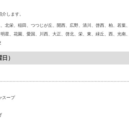
紹介します。
里、北栄、稲田、つつじが丘、開西、広野、清川、啓西、柏、若葉
、明星、花園、愛国、川西、大正、啓北、栄、東、緑丘、西、光南
校
曜日）
かスープ
げ