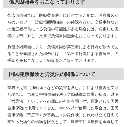
傷原因照会をおこなっております。
帯広市国保では、医療費を適正に給付するために、医療機関か
らのレセプト（診療報酬明細書）の確認を行い、交通事故など
の第三者行為による負傷の可能性がある場合には、負傷した患
者の世帯に対し、文書で負傷原因照会をおこなっております。
負傷原因照会により、負傷原因が第三者による行為が原因であ
ることが確認された場合には、「第三者行為による傷病届」の
手続きをおこなうよう勧奨をおこなっております。
国民健康保険と労災法の関係について
業務上災害（通勤途上などの災害を含む。）により傷害を受け
た場合は、労働災害補償保険法（労働基準監督署が所管。以下
「労災法」という）への届出の有無を問わず、原則として国民
健康保険は使用できません。やむを得ず使用した場合は、国民
健康保険（帯広市）が事業主（労災保険）に代わり立て替えて
支払った給付の価額を限度として、世帯主に医療費を返還して