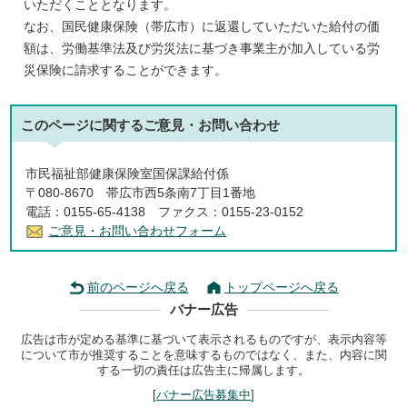
いただくこととなります。
なお、国民健康保険（帯広市）に返還していただいた給付の価
額は、労働基準法及び労災法に基づき事業主が加入している労
災保険に請求することができます。
このページに関する
ご意見・お問い合わせ
市民福祉部健康保険室国保課給付係
〒080-8670 帯広市西5条南7丁目1番地
電話：0155-65-4138 ファクス：0155-23-0152
ご意見・お問い合わせフォーム
前のページへ戻る
トップページへ戻る
バナー広告
広告は市が定める基準に基づいて表示されるものですが、表示内容等
について市が推奨することを意味するものではなく、また、内容に関
する一切の責任は広告主に帰属します。
[
バナー広告募集中
]