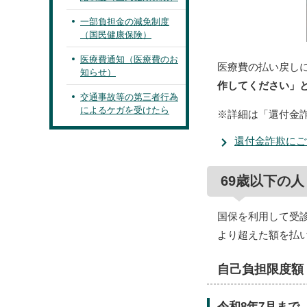
一部負担金の減免制度
（国民健康保険）
医療費通知（医療費のお
医療費の払い戻し
知らせ）
作してください」
交通事故等の第三者行為
によるケガを受けたら
※詳細は「還付金
還付金詐欺にご
69歳以下の人
国保を利用して受
より超えた額を払
自己負担限度額
令和8年7月まで