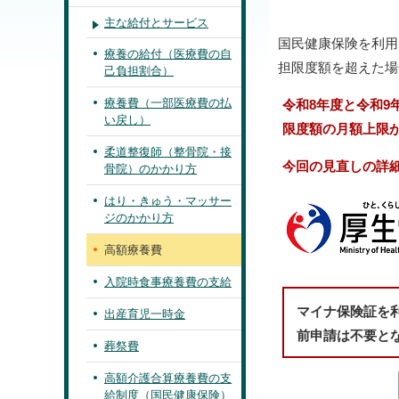
主な給付とサービス
国民健康保険を利用
療養の給付（医療費の自
担限度額を超えた場
己負担割合）
療養費（一部医療費の払
令和8年度と令和9
い戻し）
限度額の月額上限
柔道整復師（整骨院・接
今回の見直しの詳
骨院）のかかり方
はり・きゅう・マッサー
ジのかかり方
高額療養費
入院時食事療養費の支給
マイナ保険証を
出産育児一時金
前申請は不要と
葬祭費
高額介護合算療養費の支
給制度（国民健康保険）