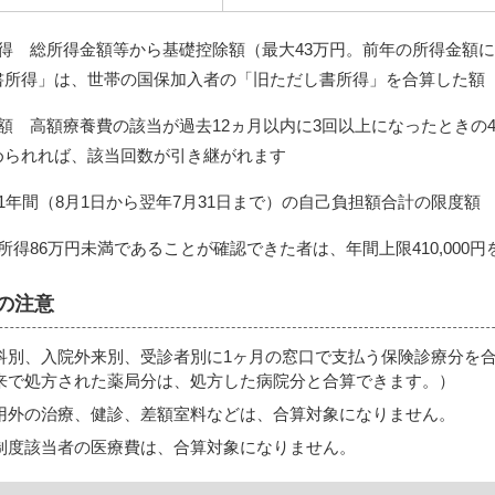
所得 総所得金額等から基礎控除額（最大43万円。前年の所得金額
書所得」は、世帯の国保加入者の「旧ただし書所得」を合算した額
額 高額療養費の該当が過去12ヵ月以内に3回以上になったときの
められれば、該当回数が引き継がれます
1年間（8月1日から翌年7月31日まで）の自己負担額合計の限度額
所得86万円未満であることが確認できた者は、年間上限410,000
の注意
科別、入院外来別、受診者別に1ヶ月の窓口で支払う保険診療分を合算
来で処方された薬局分は、処方した病院分と合算できます。）
用外の治療、健診、差額室料などは、合算対象になりません。
制度該当者の医療費は、合算対象になりません。