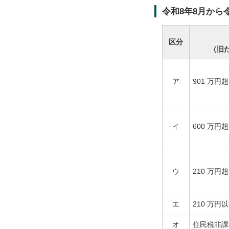
令和8年8月から
区分
（旧
ア
901 万円超
イ
600 万円
ウ
210 万円
エ
210 万円
オ
住民税非課