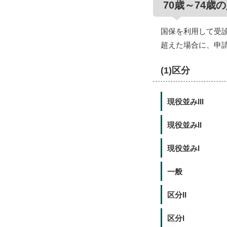
70歳～74歳
国保を利用して受診
超えた場合に、申
(1)区分
現役並みIII
現役並みII
現役並みI
一般
区分II
区分I