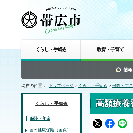
くらし・手続き
教育・子育て
情報
現在の位置：
トップページ
>
くらし・手続き
>
保険・年金
高額療養
くらし・手続き
保険・年金
国民健康保険（国保）