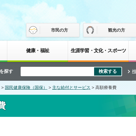
市民の方
観光の方
健康・福祉
生涯学習・文化・スポーツ
を探す
>
国民健康保険（国保）
>
主な給付とサービス
> 高額療養費
費