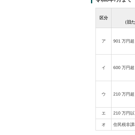
区分
（旧
ア
901 万円超
イ
600 万円
ウ
210 万円
エ
210 万円
オ
住民税非課