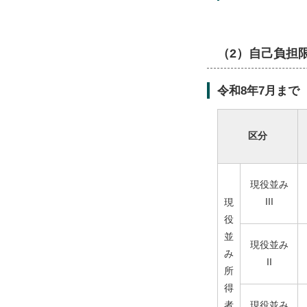
（2）自己負担
令和8年7月まで
区分
現役並み
III
現
役
並
現役並み
み
II
所
得
者
現役並み