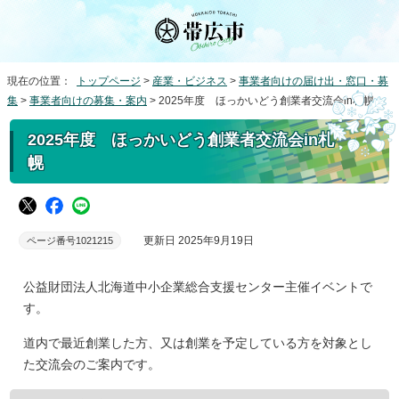
現在の位置：
トップページ
>
産業・ビジネス
>
事業者向けの届け出・窓口・募
集
>
事業者向けの募集・案内
> 2025年度 ほっかいどう創業者交流会in札幌
2025年度 ほっかいどう創業者交流会in札
幌
更新日 2025年9月19日
ページ番号1021215
公益財団法人北海道中小企業総合支援センター主催イベントで
す。
道内で最近創業した方、又は創業を予定している方を対象とし
た交流会のご案内です。