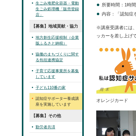
生ごみ堆肥化容器・電動
所要時間：1時
生ごみ処理機「販売登録
内容：「認知症
店」
【募集】地域貢献・協力
※講座受講者には
ッカーを差し上げ
地方創生応援税制（企業
版ふるさと納税）
協働のまちづくりに関す
る包括連携協定
子育て応援事業所を募集
しています
子ども110番の家
認知症サポーター養成講
オレンジカード
座を実施しています
【募集】その他
勤労者共済