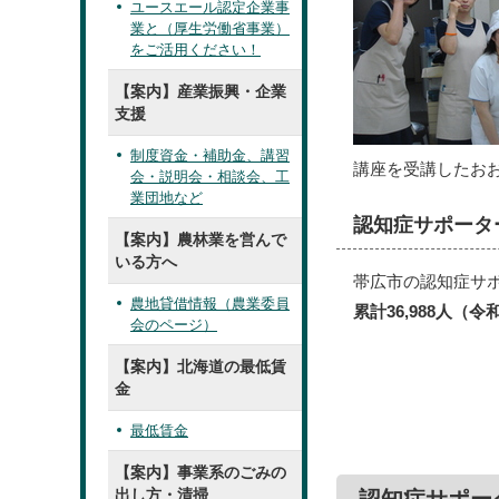
ユースエール認定企業事
業と（厚生労働省事業）
をご活用ください！
【案内】産業振興・企業
支援
制度資金・補助金、講習
講座を受講したお
会・説明会・相談会、工
業団地など
認知症サポータ
【案内】農林業を営んで
いる方へ
帯広市の認知症サ
農地貸借情報（農業委員
累計36,988人（
会のページ）
【案内】北海道の最低賃
金
最低賃金
【案内】事業系のごみの
出し方・清掃