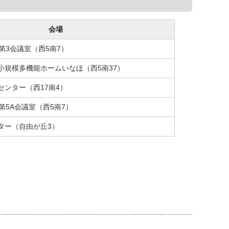
会場
第3会議室（西5南7）
小規模多機能ホームいなほ（西5南37）
センター（西17南4）
第5A会議室（西5南7）
ター（自由が丘3）