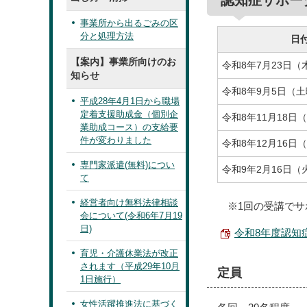
認知症サポー
事業所から出るごみの区
分と処理方法
日
【案内】事業所向けのお
令和8年7月23日（
知らせ
令和8年9月5日（
平成28年4月1日から職場
定着支援助成金（個別企
令和8年11月18日
業助成コース）の支給要
件が変わりました
令和8年12月16日
専門家派遣(無料)につい
令和9年2月16日（
て
経営者向け無料法律相談
※1回の受講でサ
会について(令和6年7月19
日)
令和8年度認知症
育児・介護休業法が改正
されます（平成29年10月
定員
1日施行）
女性活躍推進法に基づく