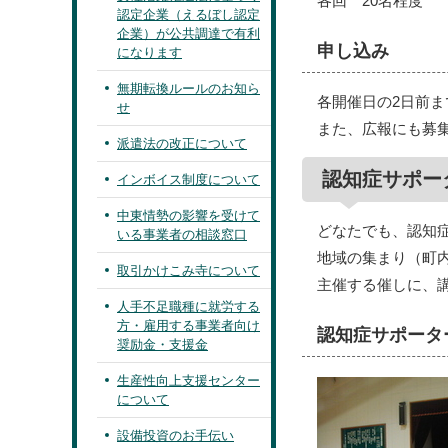
各回 20名程度
認定企業（えるぼし認定
企業）が公共調達で有利
申し込み
になります
無期転換ルールのお知ら
各開催日の2日前ま
せ
また、広報にも募
派遣法の改正について
認知症サポー
インボイス制度について
中東情勢の影響を受けて
どなたでも、認知
いる事業者の相談窓口
地域の集まり（町
取引かけこみ寺について
主催する催しに、
人手不足職種に就労する
方・雇用する事業者向け
認知症サポータ
奨励金・支援金
生産性向上支援センター
について
設備投資のお手伝い