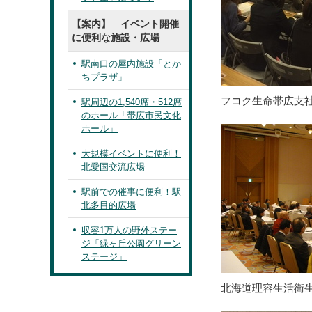
【案内】 イベント開催
に便利な施設・広場
駅南口の屋内施設「とか
ちプラザ」
フコク生命帯広支
駅周辺の1,540席・512席
のホール「帯広市民文化
ホール」
大規模イベントに便利！
北愛国交流広場
駅前での催事に便利！駅
北多目的広場
収容1万人の野外ステー
ジ「緑ヶ丘公園グリーン
ステージ」
北海道理容生活衛