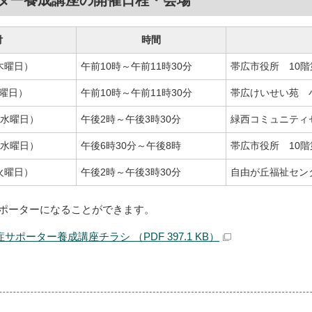
ター養成講座の開催日程・会場
付
時間
木曜日）
午前10時～午前11時30分
帯広市役所 10階
土曜日）
午前10時～午前11時30分
帯広けいせい苑 
（水曜日）
午後2時～午後3時30分
緑西コミュニティ
（水曜日）
午後6時30分～午後8時
帯広市役所 10階
火曜日）
午後2時～午後3時30分
自由が丘福祉セン
ポーターになることができます。
サポーター養成講座チラシ （PDF 397.1 KB）