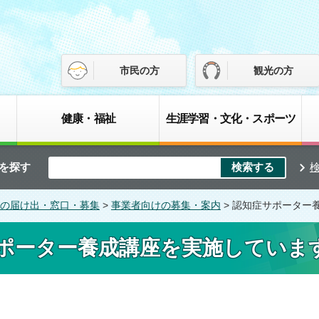
市民の方
観光の方
健康・福祉
生涯学習・文化・スポーツ
を探す
の届け出・窓口・募集
>
事業者向けの募集・案内
> 認知症サポーター
ポーター養成講座を実施していま