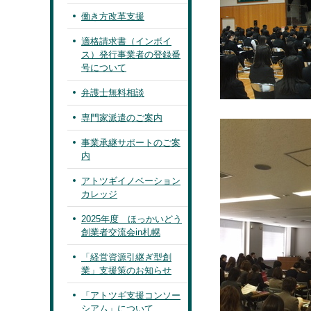
働き方改革支援
適格請求書（インボイ
ス）発行事業者の登録番
号について
弁護士無料相談
専門家派遣のご案内
事業承継サポートのご案
内
アトツギイノベーション
カレッジ
2025年度 ほっかいどう
創業者交流会in札幌
「経営資源引継ぎ型創
業」支援策のお知らせ
「アトツギ支援コンソー
シアム」について