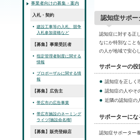
事業者向けの募集・案内
入札・契約
認知症サポー
建設工事等の入札、競争
入札参加資格など
認知症に対する正
なにか特別なこと
【募集】事業受託者
の人が地域で安心
指定管理者制度に関する
情報
サポーターの役
プロポーザルに関する情
報
認知症を正しく
認知症の人やそ
【募集】広告主
近隣の認知症の
帯広市の広告事業
帯広市施設のネーミング
サポーターにな
ライツ[施設命名権]
【募集】販売登録店
認知症サポーター