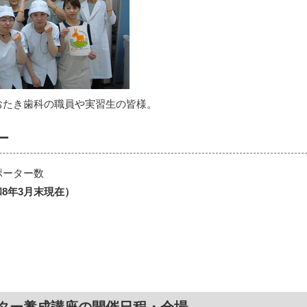
おたき歯科の職員や実習生の皆様。
ー
ポーター数
令和8年3月末現在）