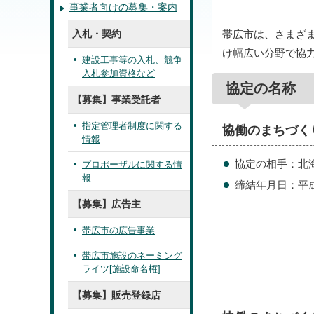
事業者向けの募集・案内
帯広市は、さまざ
入札・契約
け幅広い分野で協
建設工事等の入札、競争
入札参加資格など
協定の名称
【募集】事業受託者
指定管理者制度に関する
協働のまちづく
情報
協定の相手：北
プロポーザルに関する情
報
締結年月日：平成
【募集】広告主
帯広市の広告事業
帯広市施設のネーミング
ライツ[施設命名権]
【募集】販売登録店