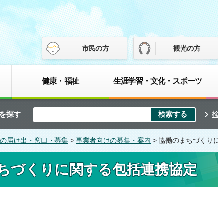
市民の方
観光の方
健康・福祉
生涯学習・文化・スポーツ
を探す
の届け出・窓口・募集
>
事業者向けの募集・案内
> 協働のまちづくり
ちづくりに関する包括連携協定