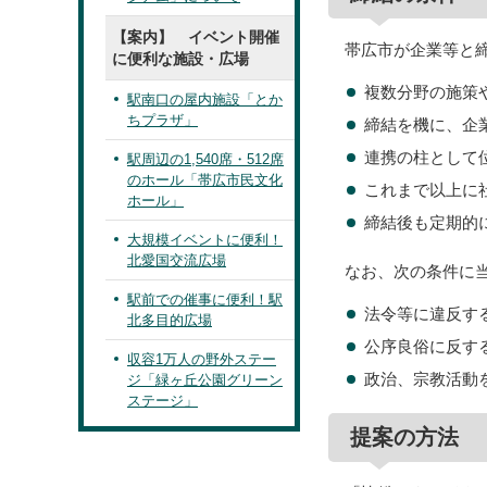
【案内】 イベント開催
帯広市が企業等と
に便利な施設・広場
複数分野の施策
駅南口の屋内施設「とか
ちプラザ」
締結を機に、企
連携の柱として
駅周辺の1,540席・512席
のホール「帯広市民文化
これまで以上に
ホール」
締結後も定期的
大規模イベントに便利！
北愛国交流広場
なお、次の条件に
駅前での催事に便利！駅
法令等に違反す
北多目的広場
公序良俗に反す
収容1万人の野外ステー
政治、宗教活動
ジ「緑ヶ丘公園グリーン
ステージ」
提案の方法