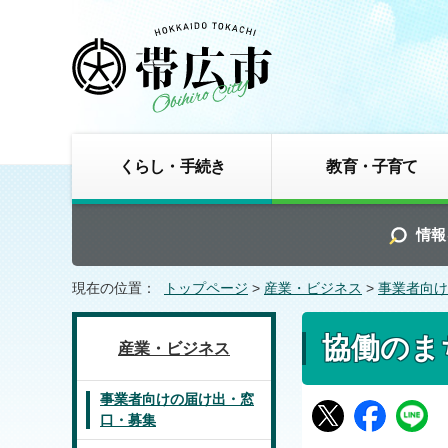
くらし・手続き
教育・子育て
情報
現在の位置：
トップページ
>
産業・ビジネス
>
事業者向け
協働のま
産業・ビジネス
事業者向けの届け出・窓
口・募集