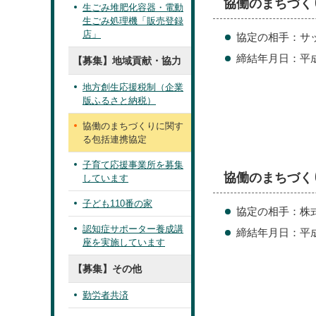
協働のまちづく
生ごみ堆肥化容器・電動
生ごみ処理機「販売登録
店」
協定の相手：サ
締結年月日：平成2
【募集】地域貢献・協力
地方創生応援税制（企業
版ふるさと納税）
協働のまちづくりに関す
る包括連携協定
子育て応援事業所を募集
協働のまちづく
しています
子ども110番の家
協定の相手：株
認知症サポーター養成講
締結年月日：平成
座を実施しています
【募集】その他
勤労者共済