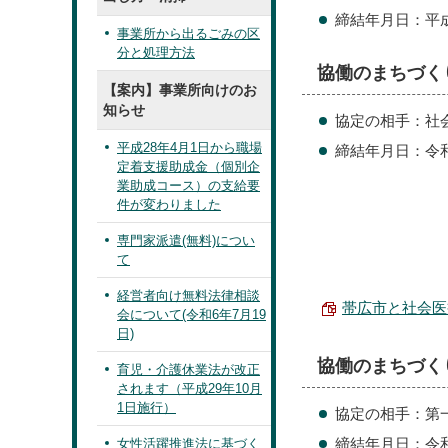
締結年月日：平成
事業所から出るごみの区
分と処理方法
協働のまちづく
【案内】事業所向けのお
知らせ
協定の相手：社
平成28年4月1日から職場
締結年月日：令和
定着支援助成金（個別企
業助成コース）の支給要
件が変わりました
専門家派遣(無料)につい
て
経営者向け無料法律相談
帯広市と社会医療
会について(令和6年7月19
日)
協働のまちづく
育児・介護休業法が改正
されます（平成29年10月
1日施行）
協定の相手：第
締結年月日：令和
女性活躍推進法に基づく