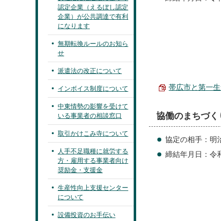
認定企業（えるぼし認定
企業）が公共調達で有利
になります
無期転換ルールのお知ら
せ
派遣法の改正について
帯広市と第一生命
インボイス制度について
中東情勢の影響を受けて
協働のまちづく
いる事業者の相談窓口
取引かけこみ寺について
協定の相手：明
人手不足職種に就労する
締結年月日：令和
方・雇用する事業者向け
奨励金・支援金
生産性向上支援センター
について
設備投資のお手伝い