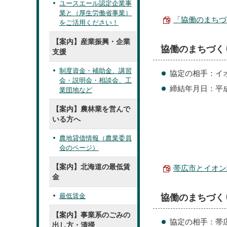
ユースエール認定企業事
業と（厚生労働省事業）
「協働のまちづく
をご活用ください！
【案内】産業振興・企業
協働のまちづく
支援
制度資金・補助金、講習
協定の相手：イ
会・説明会・相談会、工
締結年月日：平成2
業団地など
【案内】農林業を営んで
いる方へ
農地貸借情報（農業委員
会のページ）
【案内】北海道の最低賃
帯広市とイオン株
金
最低賃金
協働のまちづく
【案内】事業系のごみの
協定の相手：帯
出し方・清掃