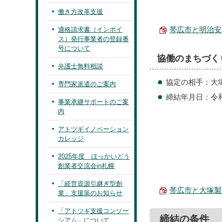
働き方改革支援
帯広市と明治安田
適格請求書（インボイ
ス）発行事業者の登録番
号について
協働のまちづく
弁護士無料相談
協定の相手：大
専門家派遣のご案内
締結年月日：令和
事業承継サポートのご案
内
アトツギイノベーション
カレッジ
2025年度 ほっかいどう
創業者交流会in札幌
「経営資源引継ぎ型創
帯広市と大塚製薬
業」支援策のお知らせ
「アトツギ支援コンソー
締結の条件
シアム」について