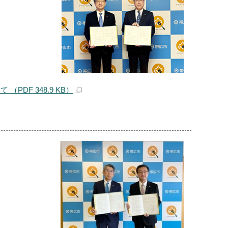
F 348.9 KB）