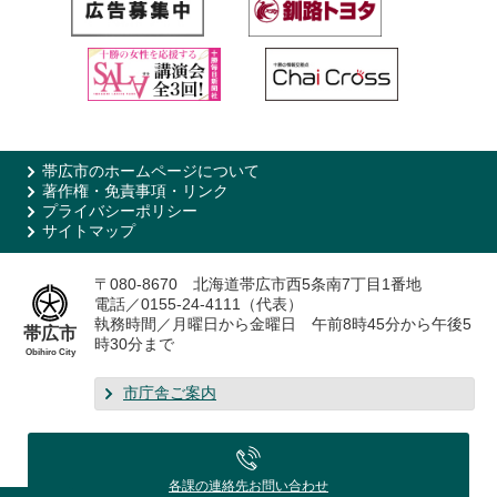
帯広市のホームページについて
著作権・免責事項・リンク
プライバシーポリシー
サイトマップ
〒080-8670 北海道帯広市西5条南7丁目1番地
電話／0155-24-4111（代表）
執務時間／月曜日から金曜日 午前8時45分から午後5
帯広市
時30分まで
Obihiro City
市庁舎ご案内
各課の連絡先
お問い合わせ