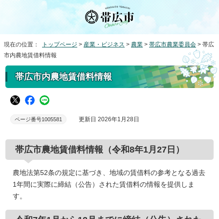
現在の位置：
トップページ
>
産業・ビジネス
>
農業
>
帯広市農業委員会
> 帯広
市内農地賃借料情報
帯広市内農地賃借料情報
更新日 2026年1月28日
ページ番号1005581
帯広市農地賃借料情報（令和8年1月27日）
農地法第52条の規定に基づき、地域の賃借料の参考となる過去
1年間に実際に締結（公告）された賃借料の情報を提供しま
す。