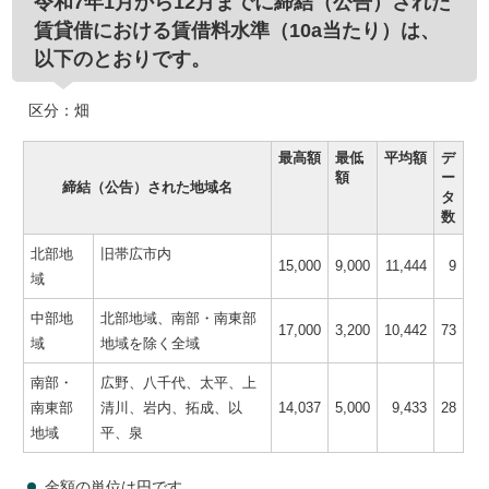
令和7年1月から12月までに締結（公告）された
賃貸借における賃借料水準（10a当たり）は、
以下のとおりです。
区分：畑
最高額
最低
平均額
デ
額
ー
締結（公告）された地域名
タ
数
北部地
旧帯広市内
15,000
9,000
11,444
9
域
中部地
北部地域、南部・南東部
17,000
3,200
10,442
73
域
地域を除く全域
南部・
広野、八千代、太平、上
南東部
清川、岩内、拓成、以
14,037
5,000
9,433
28
地域
平、泉
金額の単位は円です。