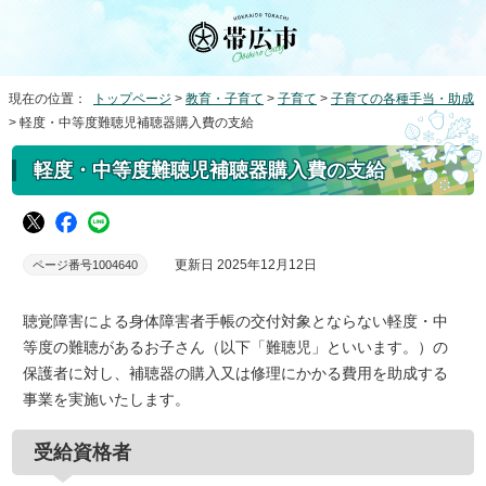
現在の位置：
トップページ
>
教育・子育て
>
子育て
>
子育ての各種手当・助成
> 軽度・中等度難聴児補聴器購入費の支給
軽度・中等度難聴児補聴器購入費の支給
更新日 2025年12月12日
ページ番号1004640
聴覚障害による身体障害者手帳の交付対象とならない軽度・中
等度の難聴があるお子さん（以下「難聴児」といいます。）の
保護者に対し、補聴器の購入又は修理にかかる費用を助成する
事業を実施いたします。
受給資格者