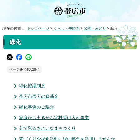
現在の位置：
トップページ
>
くらし・手続き
>
公園・みどり
> 緑化
緑化
ページ番号1002944
緑化協議制度
帯広市帯広の森基金
緑化事例のご紹介
家庭から出るせん定枝受け入れ事業
花で彩るきれいなまちづくり
森づくりや緑化活動に緑の募金を活用しませんか