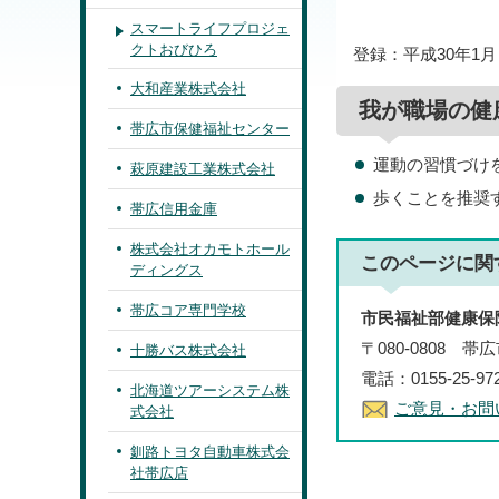
スマートライフプロジェ
クトおびひろ
登録：平成30年1月
大和産業株式会社
我が職場の健
帯広市保健福祉センター
運動の習慣づけ
萩原建設工業株式会社
歩くことを推奨
帯広信用金庫
株式会社オカモトホール
このページに関
ディングス
帯広コア専門学校
市民福祉部健康保
〒080-0808 
十勝バス株式会社
電話：0155-25-97
北海道ツアーシステム株
ご意見・お問
式会社
釧路トヨタ自動車株式会
社帯広店