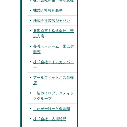
株式会社新生 帯広支社
株式会社興和商事
株式会社帯広ジャパン
北海道電力株式会社 帯
広支店
養護老人ホーム 帯広信
楽苑
株式会社エイムカンパニ
ー
アールフィットネス白樺
店
十勝カイロプラクティッ
クグループ
しゅがーはーと保育園
株式会社 古川貿易