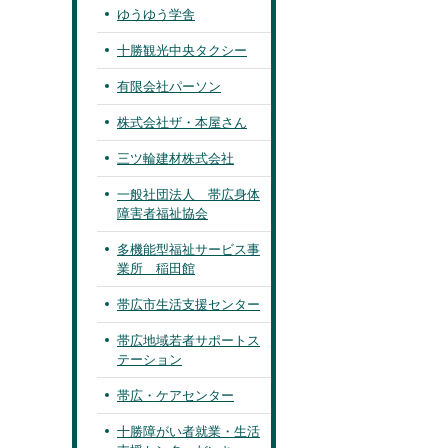
ゆうゆう学舎
十勝観光中央タクシー
有限会社パーソン
株式会社ザ・本屋さん
三ツ輪建材株式会社
一般社団法人 帯広身体
障害者福祉協会
多機能型福祉サービス事
業所 稲田館
帯広市生活支援センター
帯広地域若者サポートス
テーション
帯広・ケアセンター
十勝障がい者就業・生活