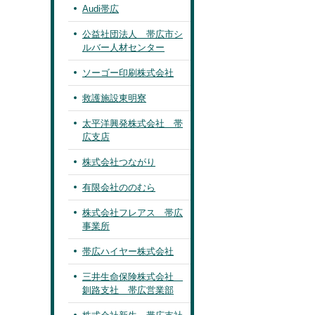
Audi帯広
公益社団法人 帯広市シ
ルバー人材センター
ソーゴー印刷株式会社
救護施設東明寮
太平洋興発株式会社 帯
広支店
株式会社つながり
有限会社ののむら
株式会社フレアス 帯広
事業所
帯広ハイヤー株式会社
三井生命保険株式会社
釧路支社 帯広営業部