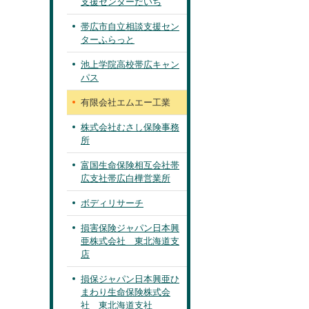
支援センターだいち
帯広市自立相談支援セン
ターふらっと
池上学院高校帯広キャン
パス
有限会社エムエー工業
株式会社むさし保険事務
所
富国生命保険相互会社帯
広支社帯広白樺営業所
ボディリサーチ
損害保険ジャパン日本興
亜株式会社 東北海道支
店
損保ジャパン日本興亜ひ
まわり生命保険株式会
社 東北海道支社