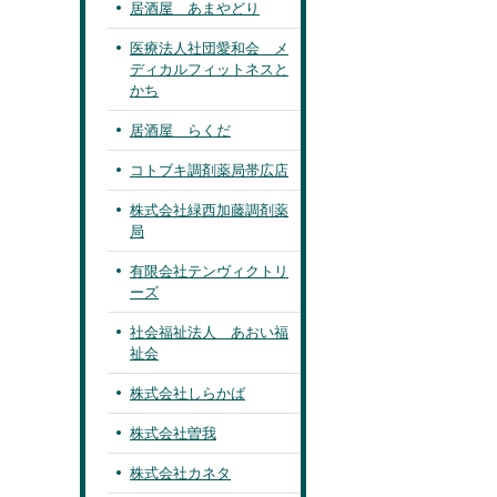
居酒屋 あまやどり
医療法人社団愛和会 メ
ディカルフィットネスと
かち
居酒屋 らくだ
コトブキ調剤薬局帯広店
株式会社緑西加藤調剤薬
局
有限会社テンヴィクトリ
ーズ
社会福祉法人 あおい福
祉会
株式会社しらかば
株式会社曽我
株式会社カネタ