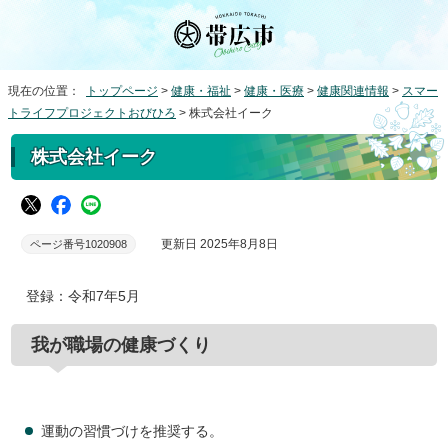
現在の位置：
トップページ
>
健康・福祉
>
健康・医療
>
健康関連情報
>
スマー
トライフプロジェクトおびひろ
> 株式会社イーク
株式会社イーク
更新日 2025年8月8日
ページ番号1020908
登録：令和7年5月
我が職場の健康づくり
運動の習慣づけを推奨する。