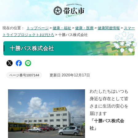
現在の位置：
トップページ
>
健康・福祉
>
健康・医療
>
健康関連情報
>
スマー
トライフプロジェクトおびひろ
> 十勝バス株式会社
十勝バス株式会社
更新日 2020年12月17日
ページ番号1007144
わたしたちはいつも
身近な存在として皆
さまに生活の安心を
届けます
「十勝バス株式会
社」