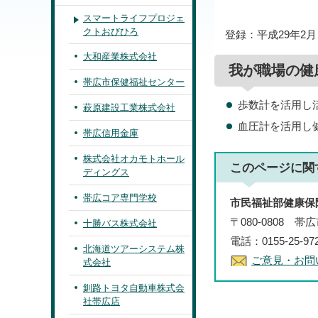
スマートライフプロジェ
クトおびひろ
登録：平成29年2月
大和産業株式会社
我が職場の健
帯広市保健福祉センター
歩数計を活用し
萩原建設工業株式会社
血圧計を活用し
帯広信用金庫
株式会社オカモトホール
このページに関
ディングス
帯広コア専門学校
市民福祉部健康保
〒080-0808 
十勝バス株式会社
電話：0155-25-97
北海道ツアーシステム株
ご意見・お問
式会社
釧路トヨタ自動車株式会
社帯広店