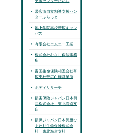
支援センターだいち
帯広市自立相談支援セン
ターふらっと
池上学院高校帯広キャン
パス
有限会社エムエー工業
株式会社むさし保険事務
所
富国生命保険相互会社帯
広支社帯広白樺営業所
ボディリサーチ
損害保険ジャパン日本興
亜株式会社 東北海道支
店
損保ジャパン日本興亜ひ
まわり生命保険株式会
社 東北海道支社