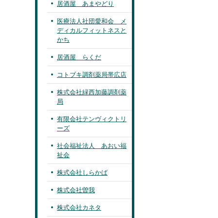
居酒屋 あまやどり
医療法人社団愛和会 メ
ディカルフィットネスと
かち
居酒屋 らくだ
コトブキ調剤薬局帯広店
株式会社緑西加藤調剤薬
局
有限会社テンヴィクトリ
ーズ
社会福祉法人 あおい福
祉会
株式会社しらかば
株式会社曽我
株式会社カネタ