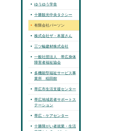
ゆうゆう学舎
十勝観光中央タクシー
有限会社パーソン
株式会社ザ・本屋さん
三ツ輪建材株式会社
一般社団法人 帯広身体
障害者福祉協会
多機能型福祉サービス事
業所 稲田館
帯広市生活支援センター
帯広地域若者サポートス
テーション
帯広・ケアセンター
十勝障がい者就業・生活