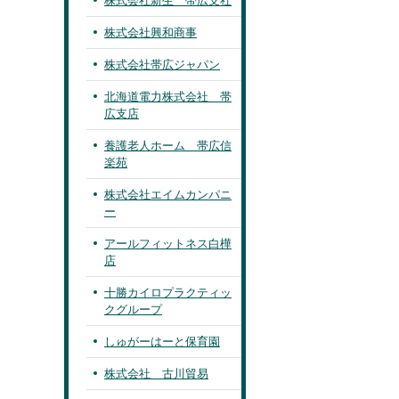
株式会社新生 帯広支社
株式会社興和商事
株式会社帯広ジャパン
北海道電力株式会社 帯
広支店
養護老人ホーム 帯広信
楽苑
株式会社エイムカンパニ
ー
アールフィットネス白樺
店
十勝カイロプラクティッ
クグループ
しゅがーはーと保育園
株式会社 古川貿易