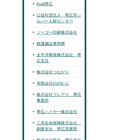
Audi帯広
公益社団法人 帯広市シ
ルバー人材センター
ソーゴー印刷株式会社
救護施設東明寮
太平洋興発株式会社 帯
広支店
株式会社つながり
有限会社ののむら
株式会社フレアス 帯広
事業所
帯広ハイヤー株式会社
三井生命保険株式会社
釧路支社 帯広営業部