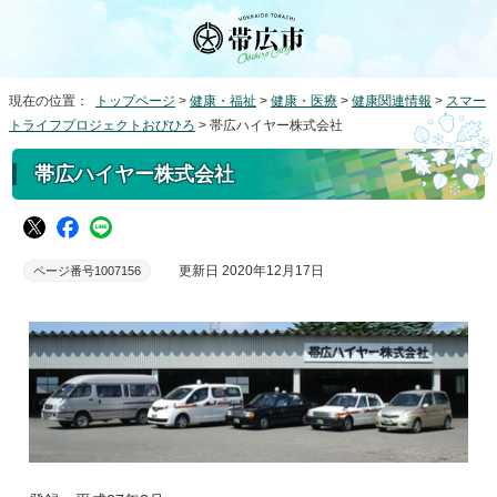
現在の位置：
トップページ
>
健康・福祉
>
健康・医療
>
健康関連情報
>
スマー
トライフプロジェクトおびひろ
> 帯広ハイヤー株式会社
帯広ハイヤー株式会社
更新日 2020年12月17日
ページ番号1007156