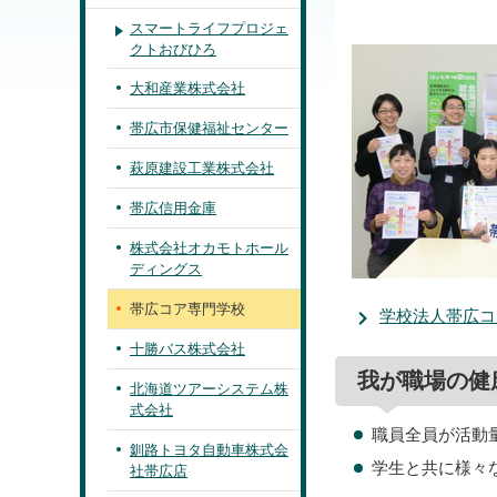
スマートライフプロジェ
クトおびひろ
大和産業株式会社
帯広市保健福祉センター
萩原建設工業株式会社
帯広信用金庫
株式会社オカモトホール
ディングス
帯広コア専門学校
学校法人帯広コ
十勝バス株式会社
我が職場の健
北海道ツアーシステム株
式会社
職員全員が活動
釧路トヨタ自動車株式会
学生と共に様々
社帯広店