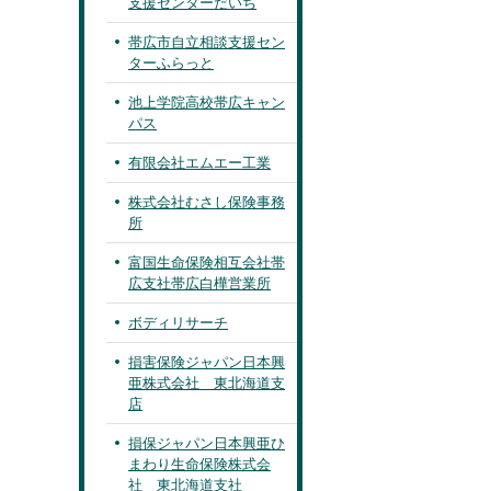
支援センターだいち
帯広市自立相談支援セン
ターふらっと
池上学院高校帯広キャン
パス
有限会社エムエー工業
株式会社むさし保険事務
所
富国生命保険相互会社帯
広支社帯広白樺営業所
ボディリサーチ
損害保険ジャパン日本興
亜株式会社 東北海道支
店
損保ジャパン日本興亜ひ
まわり生命保険株式会
社 東北海道支社