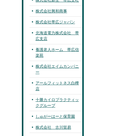
株式会社新生 帯広支社
株式会社興和商事
株式会社帯広ジャパン
北海道電力株式会社 帯
広支店
養護老人ホーム 帯広信
楽苑
株式会社エイムカンパニ
ー
アールフィットネス白樺
店
十勝カイロプラクティッ
クグループ
しゅがーはーと保育園
株式会社 古川貿易