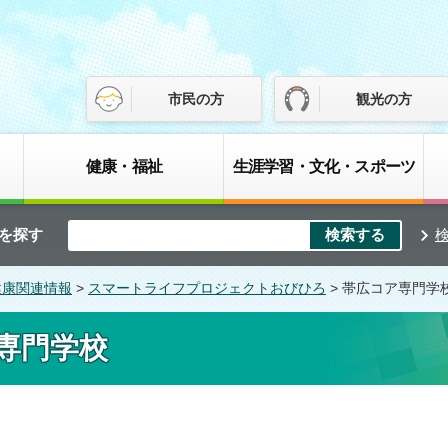
市民の方
観光の方
健康・福祉
生涯学習・文化・スポーツ
を探す
健康関連情報
>
スマートライフプロジェクトおびひろ
> 帯広コア専門学
専門学校