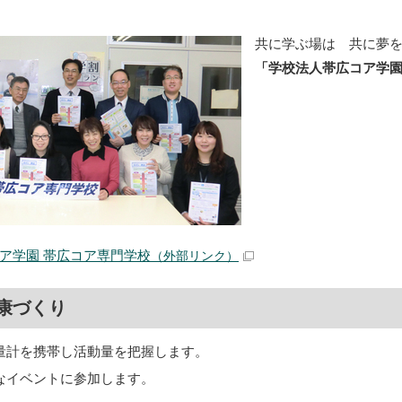
共に学ぶ場は 共に夢
「学校法人帯広コア学園
ア学園 帯広コア専門学校
（外部リンク）
康づくり
量計を携帯し活動量を把握します。
なイベントに参加します。