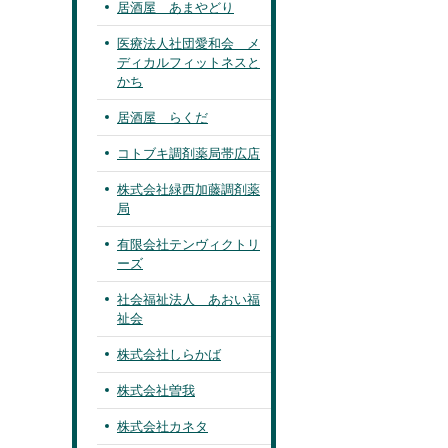
居酒屋 あまやどり
医療法人社団愛和会 メ
ディカルフィットネスと
かち
居酒屋 らくだ
コトブキ調剤薬局帯広店
株式会社緑西加藤調剤薬
局
有限会社テンヴィクトリ
ーズ
社会福祉法人 あおい福
祉会
株式会社しらかば
株式会社曽我
株式会社カネタ