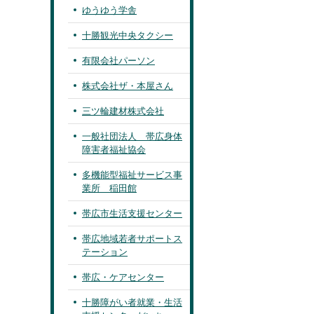
ゆうゆう学舎
十勝観光中央タクシー
有限会社パーソン
株式会社ザ・本屋さん
三ツ輪建材株式会社
一般社団法人 帯広身体
障害者福祉協会
多機能型福祉サービス事
業所 稲田館
帯広市生活支援センター
帯広地域若者サポートス
テーション
帯広・ケアセンター
十勝障がい者就業・生活