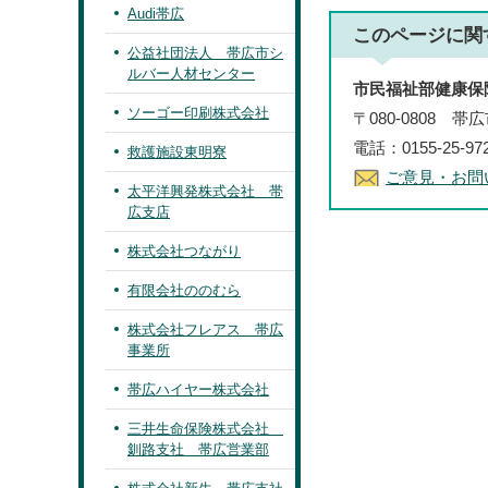
Audi帯広
このページに関
公益社団法人 帯広市シ
ルバー人材センター
市民福祉部健康保
ソーゴー印刷株式会社
〒080-0808 
電話：0155-25-97
救護施設東明寮
ご意見・お問
太平洋興発株式会社 帯
広支店
株式会社つながり
有限会社ののむら
株式会社フレアス 帯広
事業所
帯広ハイヤー株式会社
三井生命保険株式会社
釧路支社 帯広営業部