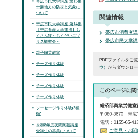
帯広市民大学講座 第15集
十勝地方の防災と気象に
ついて
関連情報
帯広市民大学講座 第14集
【帯広畜産大学連携】ち
帯広市消費者講
くさんぽ～ちくだいエゾ
帯広市民大学講
リス観察会～
親子陶芸教室
PDFファイルをご覧
チーズ作り体験
ウ）
からダウンロー
チーズ作り体験
チーズ作り体験
このページに関
チーズ作り体験
経済部商業労働室
ソーセージ作り体験(3種
〒080-8670 
類)
電話：0155-65-41
令和8年度夜間陶芸講座
ご意見・お問
受講生の募集について