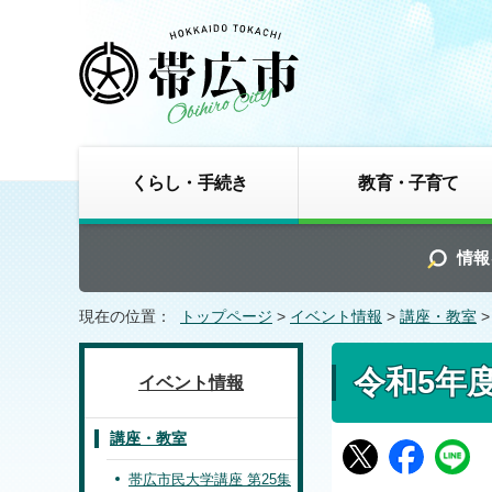
くらし・手続き
教育・子育て
情報
現在の位置：
トップページ
>
イベント情報
>
講座・教室
>
令和5年
イベント情報
講座・教室
帯広市民大学講座 第25集