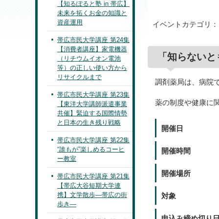
【知るぽると塾 in 帯広】
未来を拓くお金の知識と
資産運用
イベントカテゴリ
帯広市民大学講座 第24集
【消費者講座】家電機器
「知らないと
（リチウムイオン電池
等）の正しい使い方から
リサイクルまで
調剤薬局は、病院
帯広市民大学講座 第23集
薬の制度や健康に
【東洋大学講師派遣事業
共催】緊迫する国際情勢
と日本の生き残り戦略
開催日
帯広市民大学講座 第22集
“誰もが”楽しめるコーヒ
開催時間
ー教室
開催場所
帯広市民大学講座 第21集
【帯広大谷短期大学連
携】文学散歩―帯広の街
対象
歩き―
申込み締め切り