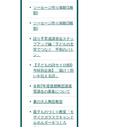
ソーセージ作り体験(1種
類)
ソーセージ作り体験(3種
類)
語り手育成講習会ステッ
プアップ編「子どもの文
学でつなぐ 平和のバト
ン」
【子どもの詩サイロ800
号特別企画】「届け！想
いを伝える詩」
令和7年度後期陶芸講座
受講生の募集について
夏の大人陶芸教室
親子ものづくり教室「モ
ザイクガラスでキャンド
ルホルダーをつくろ