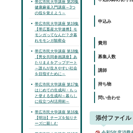
帯広市民大学講座 第20集
健康麻雀入門講座～3つ
の役を覚えよう～
申込み
帯広市民大学講座 第19集
【帯広畜産大学連携】モ
モンガってなんだ？夕暮
れモモンガ観察会
費用
帯広市民大学講座 第18集
募集人数
【男女共同参画講座】あ
たりまえをアップデート
～誰もが生きやすい社会
講師
を目指すために～
持ち物
帯広市民大学講座 第17集
はじめての生成AI・もっ
と使える生成AI～暮らし
問い合わせ
に役立つAI活用術～
帯広市民大学講座 第16集
添付ファイル
【明治】チーズを知りチ
ーズに親しむ
令和5年度消費者講