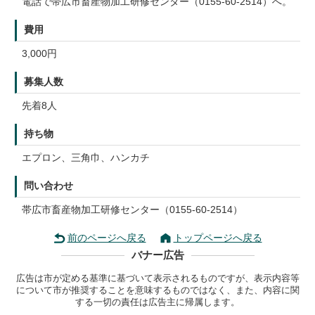
電話で帯広市畜産物加工研修センター（0155-60-2514）へ。
費用
3,000円
募集人数
先着8人
持ち物
エプロン、三角巾、ハンカチ
問い合わせ
帯広市畜産物加工研修センター（0155-60-2514）
前のページへ戻る
トップページへ戻る
バナー広告
広告は市が定める基準に基づいて表示されるものですが、表示内容等
について市が推奨することを意味するものではなく、また、内容に関
する一切の責任は広告主に帰属します。