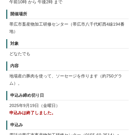
午前10時 から 午後2時 まで
開催場所
帯広市畜産物加工研修センター（帯広市八千代町西4線194番
地）
対象
どなたでも
内容
地場産の豚肉を使って、ソーセージを作ります（約750グラ
ム）。
申込み締め切り日
2025年9月19日（金曜日）
申込みは終了しました。
申込み